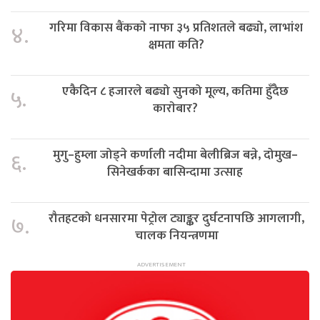
गरिमा विकास बैंककाे नाफा ३५ प्रतिशतले बढ्यो, लाभांश
४.
क्षमता कति?
एकैदिन ८ हजारले बढ्यो सुनको मूल्य, कतिमा हुँदैछ
५.
काराेबार?
मुगु–हुम्ला जोड्ने कर्णाली नदीमा बेलीब्रिज बन्ने, दोमुख–
६.
सिनेखर्कका बासिन्दामा उत्साह
रौतहटको धनसारमा पेट्रोल ट्याङ्कर दुर्घटनापछि आगलागी,
७.
चालक नियन्त्रणमा