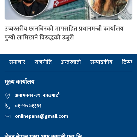
उच्चस्तरीय छानबिनको मागसहित प्रधानमन्त्री कार्यालय
पुग्यो लामिछाने विरुद्धको उजुरी
समाचार
राजनीति
अन्तरवार्ता
सम्पादकीय
टिप्पणी
मुख्य कार्यालय
अनामनगर-२९, काठमाडाैँ
०१-४७७१३३९
onlinepana@gmail.com
चेन्ज नेपाल ग्रुप अफ कम्पनी प्रा.लि,