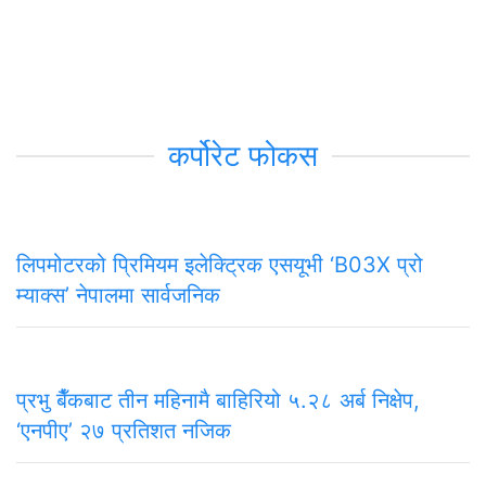
कर्पोरेट फोकस
लिपमोटरको प्रिमियम इलेक्ट्रिक एसयूभी ‘B03X प्रो
म्याक्स’ नेपालमा सार्वजनिक
प्रभु बैँकबाट तीन महिनामै बाहिरियो ५.२८ अर्ब निक्षेप,
‘एनपीए’ २७ प्रतिशत नजिक