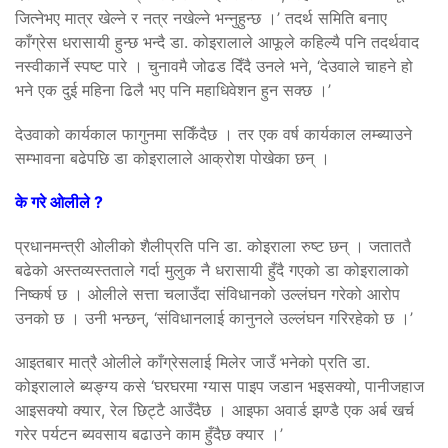
जित्नेभए मात्र खेल्ने र नत्र नखेल्ने भन्नुहुन्छ ।’ तदर्थ समिति बनाए
काँग्रेस धरासायी हुन्छ भन्दै डा. कोइरालाले आफूले कहिल्यै पनि तदर्थवाद
नस्वीकार्ने स्पष्ट पारे । चुनावमै जोढड दिँदै उनले भने, ‘देउवाले चाहने हो
भने एक दुई महिना ढिलै भए पनि महाधिवेशन हुन सक्छ ।’
देउवाको कार्यकाल फागुनमा सकिँदैछ । तर एक वर्ष कार्यकाल लम्ब्याउने
सम्भावना बढेपछि डा कोइरालाले आक्रोश पोखेका छन् ।
के गरे ओलीले ?
प्रधानमन्त्री ओलीको शैलीप्रति पनि डा. कोइराला रुष्ट छन् । जताततै
बढेको अस्तव्यस्तताले गर्दा मुलुक नै धरासायी हुँदै गएको डा कोइरालाको
निष्कर्ष छ । ओलीले सत्ता चलाउँदा संविधानको उल्लंघन गरेको आरोप
उनको छ । उनी भन्छन्, ‘संविधानलाई कानुनले उल्लंघन गरिरहेको छ ।’
आइतबार मात्रै ओलीले काँग्रेसलाई मिलेर जाउँ भनेको प्रति डा.
कोइरालाले ब्यङ्ग्य कसे ‘घरघरमा ग्यास पाइप जडान भइसक्यो, पानीजहाज
आइसक्यो क्यार, रेल छिट्टै आउँदैछ । आइफा अवार्ड झण्डै एक अर्ब खर्च
गरेर पर्यटन ब्यवसाय बढाउने काम हुँदैछ क्यार ।’