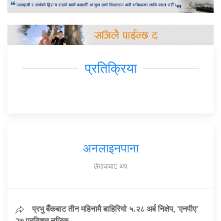
प्रतिक्रिया
अनलाइनपाना
लेखकबाट थप
प्रभु बैँकबाट तीन महिनामै बाहिरियो ५.२८ अर्ब निक्षेप, ‘एनपीए’
२७ प्रतिशत नजिक