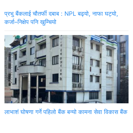
प्रभु बैंकलाई चौतर्फी दबाब : NPL बढ्यो, नाफा घट्यो,
कर्जा–निक्षेप पनि खुम्चियो
लाभाशं घोषणा गर्ने पहिलो बैंक बन्यो कामना सेवा विकास बैंक