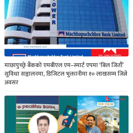
माछापुच्छ्रे बैंकको एमबीएल एम–स्मार्ट एपमा ‘बिल जितौं’
सुविधा सञ्चालनमा, डिजिटल भुक्तानीमा १० लाखसम्म जित्ने
अवसर