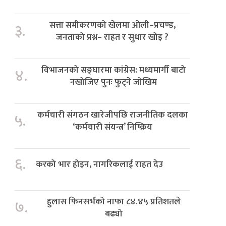
सत्ता समीकरणको खेलमा ओली–प्रचण्ड,
३.
जनताको प्रश्न– राहत र सुधार खोइ ?
विभाजनको सङ्घारमा कांग्रेस: मध्यमार्गी बाटो
४.
नखोजिए पुनः फुट्ने जोखिम
कर्मचारी संगठन खारेजीपछि राजनीतिक दलका
५.
‘कर्मचारी संयन्त्र’ निष्क्रिय
६.
करको भार होइन, नागरिकलाई राहत देउ
हुलास फिनसर्भको नाफा ८४.४५ प्रतिशतले
७.
बढ्यो