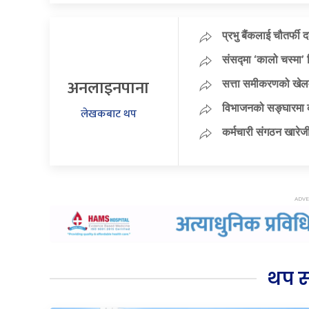
प्रभु बैंकलाई चौतर्फी 
संसद्मा ‘कालो चस्मा’ नि
अनलाइनपाना
सत्ता समीकरणको खेलम
विभाजनको सङ्घारमा कां
लेखकबाट थप
कर्मचारी संगठन खारेजी
थप 