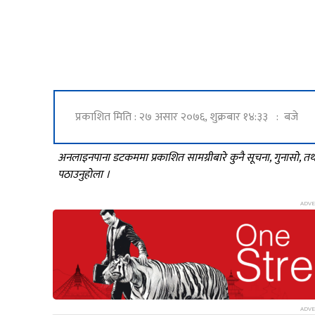
प्रकाशित मिति : २७ असार २०७६, शुक्रबार १४:३३ : बजे
अनलाइनपाना डटकममा प्रकाशित सामग्रीबारे कुनै सूचना, गुनासो, 
पठाउनुहोला ।