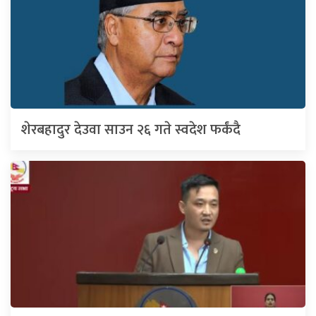
शेरबहादुर देउवा साउन २६ गते स्वदेश फर्कंदै