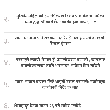
मुस्लिम महिलाको सशक्तीकरण विशेष प्राथमिकता, धर्मका
२.
नाममा द्वन्द्व स्वीकार्य छैन: कार्यबाहक अध्यक्ष अली
सानो घटनामा पनि सडकमा उतारेर सेनालाई सस्तो बनाइयो:
३.
मिराज ढुंगाना
परराष्ट्रले ल्यायो ‘नेपाल ई–प्रमाणीकरण प्रणाली’, कागजात
४.
प्रमाणीकरणका लागि अनलाइन आवेदन दिन सकिने
ग्यास आयात बढाएर छिटै आपूर्ती सहज गराउछौँ: नवनियुक्त
५.
कार्यकारी निर्देशक साह
६.
शेरबहादुर देउवा साउन २६ गते स्वदेश फर्कंदै