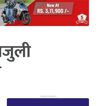
ाजुली
ण