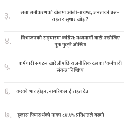
सत्ता समीकरणको खेलमा ओली–प्रचण्ड, जनताको प्रश्न–
३.
राहत र सुधार खोइ ?
विभाजनको सङ्घारमा कांग्रेस: मध्यमार्गी बाटो नखोजिए
४.
पुनः फुट्ने जोखिम
कर्मचारी संगठन खारेजीपछि राजनीतिक दलका ‘कर्मचारी
५.
संयन्त्र’ निष्क्रिय
६.
करको भार होइन, नागरिकलाई राहत देउ
७.
हुलास फिनसर्भको नाफा ८४.४५ प्रतिशतले बढ्यो