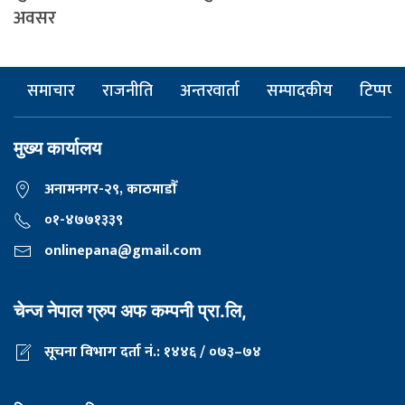
अवसर
समाचार
राजनीति
अन्तरवार्ता
सम्पादकीय
टिप्पणी
मुख्य कार्यालय
अनामनगर-२९, काठमाडाैँ
०१-४७७१३३९
onlinepana@gmail.com
चेन्ज नेपाल ग्रुप अफ कम्पनी प्रा.लि,
सूचना विभाग दर्ता नं.: १४४६ / ०७३–७४