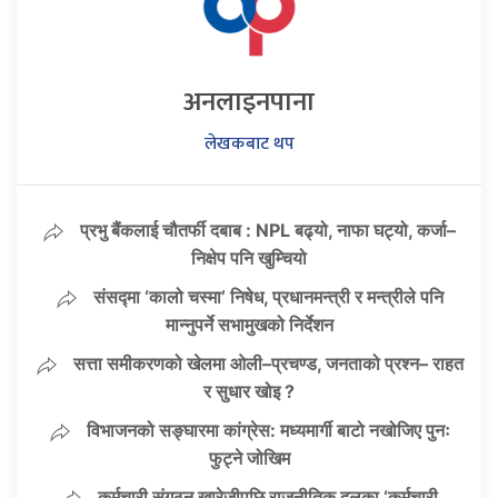
अनलाइनपाना
लेखकबाट थप
प्रभु बैंकलाई चौतर्फी दबाब : NPL बढ्यो, नाफा घट्यो, कर्जा–
निक्षेप पनि खुम्चियो
संसद्मा ‘कालो चस्मा’ निषेध, प्रधानमन्त्री र मन्त्रीले पनि
मान्नुपर्ने सभामुखको निर्देशन
सत्ता समीकरणको खेलमा ओली–प्रचण्ड, जनताको प्रश्न– राहत
र सुधार खोइ ?
विभाजनको सङ्घारमा कांग्रेस: मध्यमार्गी बाटो नखोजिए पुनः
फुट्ने जोखिम
कर्मचारी संगठन खारेजीपछि राजनीतिक दलका ‘कर्मचारी