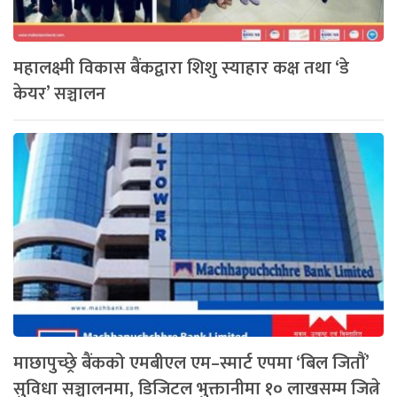
महालक्ष्मी विकास बैंकद्वारा शिशु स्याहार कक्ष तथा ‘डे
केयर’ सञ्चालन
माछापुच्छ्रे बैंकको एमबीएल एम–स्मार्ट एपमा ‘बिल जितौं’
सुविधा सञ्चालनमा, डिजिटल भुक्तानीमा १० लाखसम्म जित्ने