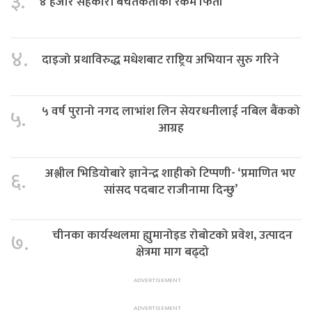
३.
४ हजार सहकारी बचतकर्ताको रकम फिर्ता
४.
दाइजो प्रथाविरुद्ध मधेशबाट राष्ट्रिय अभियान सुरु गरिने
५ वर्ष पुरानो नगद लाभांश लिन सेयरधनीलाई नबिल बैंकको
५.
आग्रह
अश्लील भिडियोबारे ज्ञानेन्द्र शाहीको टिप्पणी- ‘प्रमाणित भए
६.
सांसद पदबाट राजीनामा दिन्छु’
चीनका कार्यस्थलमा ह्युमानोइड रोबोटको प्रवेश, उत्पादन
७.
क्षेत्रमा माग बढ्दो