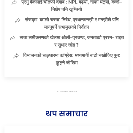
प्रभु बैंकलाई चौतर्फी दबाब : NPL बढ्यो, नाफा घट्यो, कर्जा–
निक्षेप पनि खुम्चियो
संसद्मा ‘कालो चस्मा’ निषेध, प्रधानमन्त्री र मन्त्रीले पनि
मान्नुपर्ने सभामुखको निर्देशन
सत्ता समीकरणको खेलमा ओली–प्रचण्ड, जनताको प्रश्न– राहत
र सुधार खोइ ?
विभाजनको सङ्घारमा कांग्रेस: मध्यमार्गी बाटो नखोजिए पुनः
फुट्ने जोखिम
थप समाचार