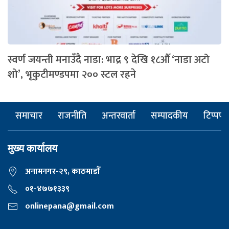
स्वर्ण जयन्ती मनाउँदै नाडा: भाद्र ९ देखि १८औँ ‘नाडा अटो
शो’, भृकुटीमण्डपमा २०० स्टल रहने
समाचार
राजनीति
अन्तरवार्ता
सम्पादकीय
टिप्पणी
मुख्य कार्यालय
अनामनगर-२९, काठमाडाैँ
०१-४७७१३३९
onlinepana@gmail.com