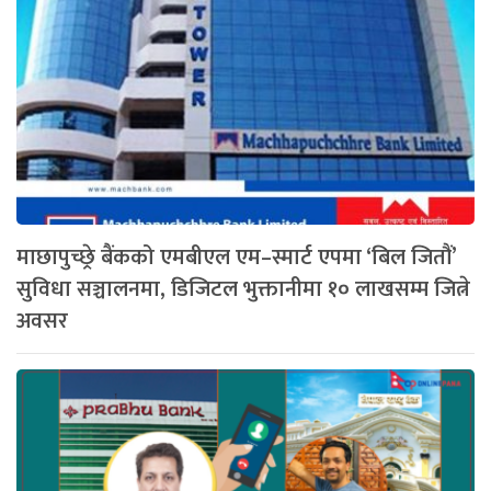
माछापुच्छ्रे बैंकको एमबीएल एम–स्मार्ट एपमा ‘बिल जितौं’
सुविधा सञ्चालनमा, डिजिटल भुक्तानीमा १० लाखसम्म जित्ने
अवसर