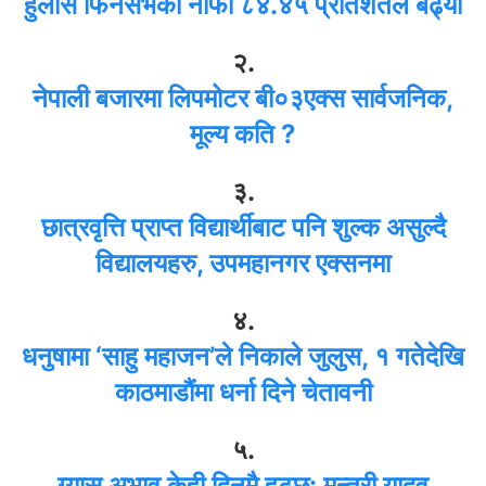
हुलास फिनसर्भको नाफा ८४.४५ प्रतिशतले बढ्यो
२.
नेपाली बजारमा लिपमोटर बी०३एक्स सार्वजनिक,
मूल्य कति ?
३.
छात्रवृत्ति प्राप्त विद्यार्थीबाट पनि शुल्क असुल्दै
विद्यालयहरु, उपमहानगर एक्सनमा
४.
धनुषामा ‘साहु महाजन’ले निकाले जुलुस, १ गतेदेखि
काठमाडौंमा धर्ना दिने चेतावनी
५.
ग्यास अभाव केही दिनमै हट्छ: मन्त्री यादव