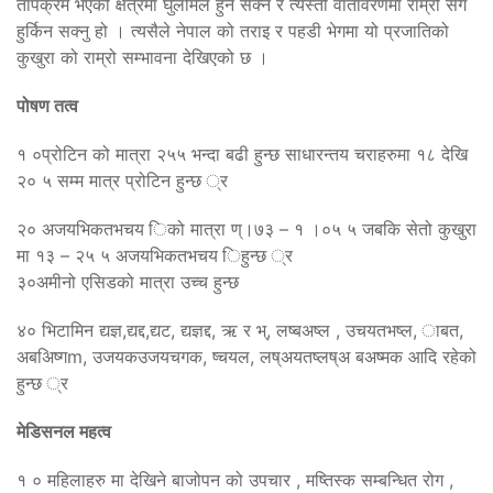
तापक्रम भएको क्षेत्रमा घुलमिल हुन सक्ने र त्यस्तो वातावरणमा राम्रो सँग
हुर्किन सक्नु हो । त्यसैले नेपाल को तराइ र पहडी भेगमा यो प्रजातिको
कुखुरा को राम्रो सम्भावना देखिएको छ ।
पोषण तत्व
१ ०प्रोटिन को मात्रा २५५ भन्दा बढी हुन्छ साधारन्तय चराहरुमा १८ देखि
२० ५ सम्म मात्र प्रोटिन हुन्छ ्र
२० अजयभिकतभचय िको मात्रा ण्।७३ – १ ।०५ ५ जबकि सेतो कुखुरा
मा १३ – २५ ५ अजयभिकतभचय िहुन्छ ्र
३०अमीनो एसिडको मात्रा उच्च हुन्छ
४० भिटामिन द्यज्ञ,द्यद्द,द्यट, द्यज्ञद्द, ऋ र भ्, लष्बअष्ल , उचयतभष्ल, ाबत,
अबअिष्गm, उजयकउजयचगक, ष्चयल, लष्अयतष्लष्अ बअष्मक आदि रहेको
हुन्छ ्र
मेडिसनल महत्व
१ ० महिलाहरु मा देखिने बाजोपन को उपचार , मष्तिस्क सम्बन्धित रोग ,