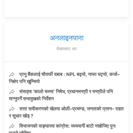
अनलाइनपाना
लेखकबाट थप
प्रभु बैंकलाई चौतर्फी दबाब : NPL बढ्यो, नाफा घट्यो, कर्जा–
निक्षेप पनि खुम्चियो
संसद्मा ‘कालो चस्मा’ निषेध, प्रधानमन्त्री र मन्त्रीले पनि
मान्नुपर्ने सभामुखको निर्देशन
सत्ता समीकरणको खेलमा ओली–प्रचण्ड, जनताको प्रश्न– राहत
र सुधार खोइ ?
विभाजनको सङ्घारमा कांग्रेस: मध्यमार्गी बाटो नखोजिए पुनः
फुट्ने जोखिम