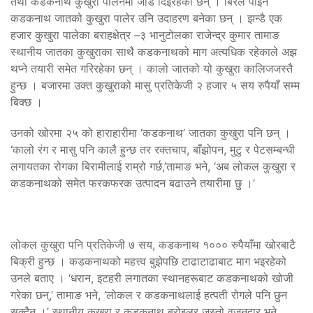
तथा कडकनाथ कुखुरा पालनमा जोड दिइरहेका छन् । बिरलै पाइने
कडकनाथ जातको कुखुरा पालेर उनि उदाहरण बनेका छन् । झन्डै एक
हजार कुखुरा पालेका बराहक्षेत्र –३ भानुटोलका राजेन्द्र कुमार तामाङ
स्थानीय जातका कुखुराका साथै कडकनाथको माग अत्यधिक रहेकाले अझ
थप्ने तयारी समेत गरिरहेका छन् । कालो जातको यो कुखुरा कालिजजस्तै
हुन्छ । बजारमा उक्त कुखुराको मासु प्रतिकेजी २ हजार ५ सय रुपैयाँ सम्म
बिक्छ ।
उनको खोरमा २५ को हाराहारीमा ‘कडकनाथ’ जातका कुखुरा पनि छन् ।
‘कालो रंग र मासु पनि कालै हुन्छ तर रक्तचाप, बाँझोपन, मुटु र पेटसम्बन्धी
लगायतका रोगका बिरामीलाई राम्रो गर्छ,’तामाङ भने, ‘अब लोकल कुखुरा र
कडकनाथको समेत फरकफरक उत्पादन बढाउने तयारीमा छु ।’
लोकल कुखुरा पनि प्रतिकेजी ७ सय, कडकनाथ १००० रुपैयाँमा खोरबाटै
बिक्री हुन्छ । कडकनाथको महत्त्व बुझेपछि टाढाटाढाबाट माग भइरहेको
उनले बताए । ‘धरान, इटहरी लगातका स्थानहरूबाट कडकनाथको खोजी
गरेका छन्,’ तामाङ भने, ‘लोकल र कडकनाथलाई हत्पती रोगले पनि छुन
सक्दैन ।’ स्थानीय कुखुरा र कडकनाथ ब्रोइलर जस्तो वजनदार भने