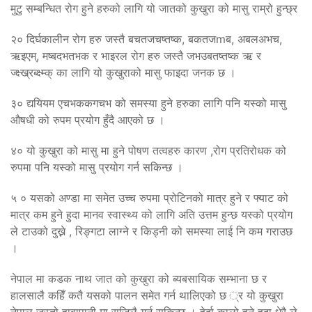
मुटु सम्बन्धित रोग हुने हरुको लागि यो जातको कुखुरा को मासु राम्रो हुन्छ्र
२० दिर्घकालीन रोग हरु जस्तै बचतजचष्तष्क, बकतजmब, अबलअभच,
ऋइएम्, मष्बदभतभक र भाइरल रोग हरु जस्तै जभउबतष्तष्क ऋ र
ज्क्ष्ख्रब्क्ष्म्क् का लागि यो कुखुराको मासु फाइदा जनक छ ।
३० द्ययियम एचभककगचभ को समस्या हुने हरुका लागि पनि यस्को मासु
औषधी को रुपम प्रयोग हुँदै आएको छ ।
४० यो कुखुरा को मासु मा हुने पोषण तत्वहरु कारण ,रोग प्रतिरोधक को
रुपमा पनि यस्को मासु प्रयोग गर्न सकिन्छ ।
५ ० यसको अण्डा मा समेत उच्च रुपमा प्रोटिनको मात्र हुने र फ्याट को
मात्र कम हुने हुदा मानव स्वास्थ्य को लागि अति उत्तम हुन्छ यस्को प्रयोग
ले टाउको दुख्ने , रिङ्गटा लाग्ने र किड्नी को समस्या लाई नि कम गराउछ
।
नेपाल मा कडक नाथ जात को कुखुरा को ब्यबसायिक सम्भाना छ र
हालसालै कहिँ कतै यसको पालन समेत गर्न थालिएको छ ्र यो कुखुरा
नेपाल जस्तो हावापानी मा सजिलै गर्न सकिन्छ । हेर्दा कालो हुने हुदा धेरै ले