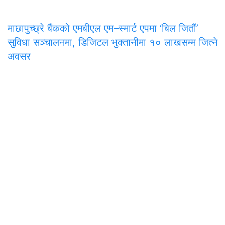
माछापुच्छ्रे बैंकको एमबीएल एम–स्मार्ट एपमा ‘बिल जितौं’
सुविधा सञ्चालनमा, डिजिटल भुक्तानीमा १० लाखसम्म जित्ने
अवसर
समाचार
राजनीति
अन्तरवार्ता
सम्पादकीय
टिप्पणी
अर्थ
प
मुख्य कार्यालय
अनामनगर-२९, काठमाडाैँ
०१-४७७१३३९
onlinepana@gmail.com