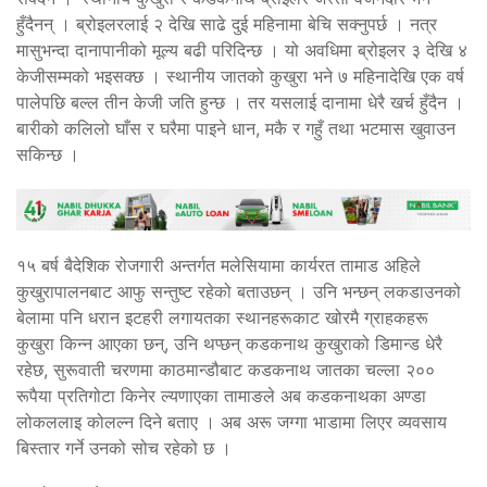
हुँदैनन् । ब्रोइलरलाई २ देखि साढे दुई महिनामा बेचि सक्नुपर्छ । नत्र
मासुभन्दा दानापानीको मूल्य बढी परिदिन्छ । यो अवधिमा ब्रोइलर ३ देखि ४
केजीसम्मको भइसक्छ । स्थानीय जातको कुखुरा भने ७ महिनादेखि एक वर्ष
पालेपछि बल्ल तीन केजी जति हुन्छ । तर यसलाई दानामा धेरै खर्च हुँदैन ।
बारीको कलिलो घाँस र घरैमा पाइने धान, मकै र गहुँ तथा भटमास खुवाउन
सकिन्छ ।
१५ बर्ष बैदेशिक रोजगारी अन्तर्गत मलेसियामा कार्यरत तामाड अहिले
कुखुरापालनबाट आफु सन्तुष्ट रहेको बताउछन् । उनि भन्छन् लकडाउनको
बेलामा पनि धरान इटहरी लगायतका स्थानहरूकाट खोरमै ग्राहकहरू
कुखुरा किन्न आएका छन्, उनि थप्छन् कडकनाथ कुखुराको डिमान्ड धेरै
रहेछ, सुरूवाती चरणमा काठमान्डौबाट कडकनाथ जातका चल्ला २००
रूपैया प्रतिगोटा किनेर ल्यणाएका तामाङले अब कडकनाथका अण्डा
लोकललाइ कोलल्न दिने बताए । अब अरू जग्गा भाडामा लिएर व्यवसाय
बिस्तार गर्ने उनको सोच रहेको छ ।