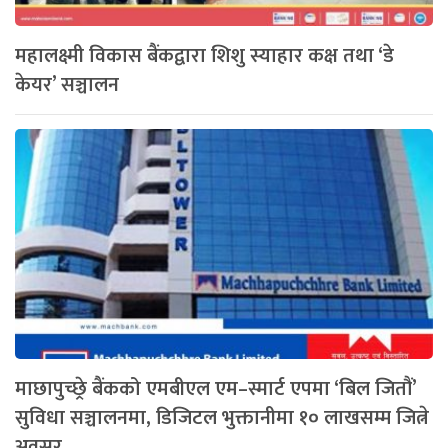
महालक्ष्मी विकास बैंकद्वारा शिशु स्याहार कक्ष तथा ‘डे
केयर’ सञ्चालन
माछापुच्छ्रे बैंकको एमबीएल एम–स्मार्ट एपमा ‘बिल जितौं’
सुविधा सञ्चालनमा, डिजिटल भुक्तानीमा १० लाखसम्म जित्ने
अवसर