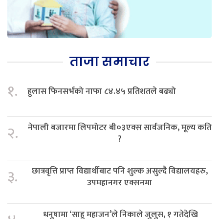
ताजा समाचार
१.
हुलास फिनसर्भको नाफा ८४.४५ प्रतिशतले बढ्यो
नेपाली बजारमा लिपमोटर बी०३एक्स सार्वजनिक, मूल्य कति
२.
?
छात्रवृत्ति प्राप्त विद्यार्थीबाट पनि शुल्क असुल्दै विद्यालयहरु,
३.
उपमहानगर एक्सनमा
धनुषामा ‘साहु महाजन’ले निकाले जुलुस, १ गतेदेखि