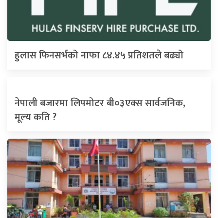
हुलास फिनसर्भको नाफा ८४.४५ प्रतिशतले बढ्यो
नेपाली बजारमा लिपमोटर बी०३एक्स सार्वजनिक,
मूल्य कति ?