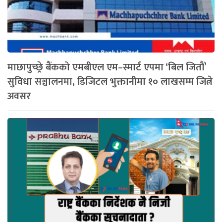
माछापुच्छ्रे बैंकको एमबीएल एम–स्मार्ट एपमा ‘बिल जितौं’
सुविधा सञ्चालनमा, डिजिटल भुक्तानीमा १० लाखसम्म जित्ने
अवसर