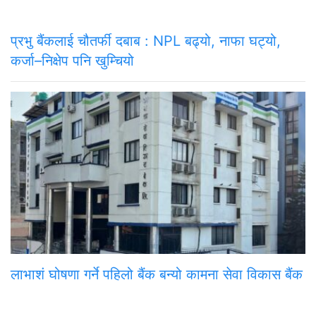
प्रभु बैंकलाई चौतर्फी दबाब : NPL बढ्यो, नाफा घट्यो,
कर्जा–निक्षेप पनि खुम्चियो
लाभाशं घोषणा गर्ने पहिलो बैंक बन्यो कामना सेवा विकास बैंक