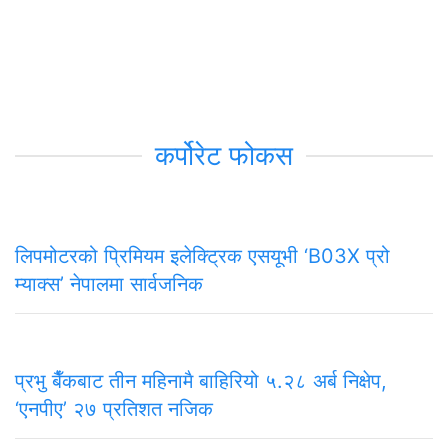
कर्पोरेट फोकस
लिपमोटरको प्रिमियम इलेक्ट्रिक एसयूभी ‘B03X प्रो
म्याक्स’ नेपालमा सार्वजनिक
प्रभु बैँकबाट तीन महिनामै बाहिरियो ५.२८ अर्ब निक्षेप,
‘एनपीए’ २७ प्रतिशत नजिक