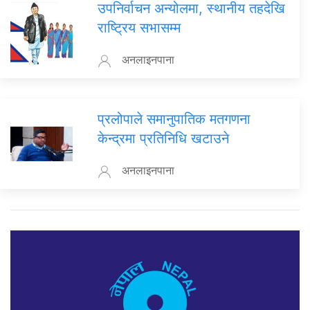
उपनिर्वाचन अन्योलमा, स्थानीय तहदेखि
राष्ट्रिय सभासम्म
अनलाइनपाना
प्रलोपाले समानुपातिक मतगणना
केन्द्रमा प्रतिनिधि खटाउने
अनलाइनपाना