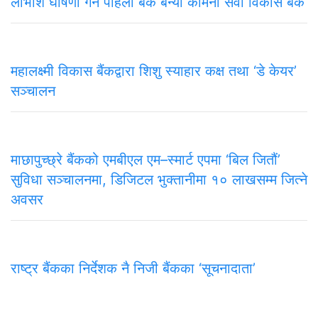
लाभाशं घोषणा गर्ने पहिलो बैंक बन्यो कामना सेवा विकास बैंक
महालक्ष्मी विकास बैंकद्वारा शिशु स्याहार कक्ष तथा ‘डे केयर’
सञ्चालन
माछापुच्छ्रे बैंकको एमबीएल एम–स्मार्ट एपमा ‘बिल जितौं’
सुविधा सञ्चालनमा, डिजिटल भुक्तानीमा १० लाखसम्म जित्ने
अवसर
राष्ट्र बैंकका निर्देशक नै निजी बैंकका ‘सूचनादाता’