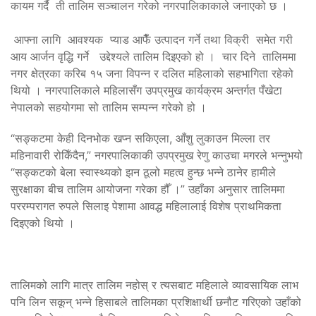
कायम गर्दै ती तालिम सञ्चालन गरेको नगरपालिकाकाले जनाएको छ ।
आफ्ना लागि आवश्यक प्याड आफैँ उत्पादन गर्ने तथा विक्री समेत गरी
आय आर्जन वृद्धि गर्ने उद्देश्यले तालिम दिइएको हो । चार दिने तालिममा
नगर क्षेत्रका करिब १५ जना विपन्न र दलित महिलाको सहभागिता रहेको
थियो । नगरपालिकाले महिलासँग उपप्रमुख कार्यक्रम अन्तर्गत पँखेटा
नेपालको सहयोगमा सो तालिम सम्पन्न गरेको हो ।
“सङ्कटमा केही दिनभोक खप्न सकिएला, आँशु लुकाउन मिल्ला तर
महिनावारी रोकिँदैन,” नगरपालिकाकी उपप्रमुख रेणु काउचा मगरले भन्नुभयो
“सङ्कटको बेला स्वास्थ्यको झन ठूलो महत्व हुन्छ भन्ने ठानेर हामीले
सुरक्षाका बीच तालिम आयोजना गरेका हौँ ।” उहाँका अनुसार तालिममा
पररम्परागत रुपले सिलाइ पेशामा आवद्ध महिलालाई विशेष प्राथमिकता
दिइएको थियो ।
तालिमको लागि मात्र तालिम नहोस् र त्यसबाट महिलाले व्यावसायिक लाभ
पनि लिन सकून् भन्ने हिसाबले तालिमका प्रशिक्षार्थी छनौट गरिएको उहाँको