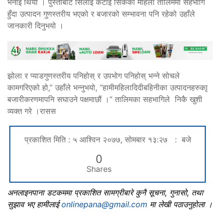
भनाइ थियो । पुस्ताबाटै सिलाइ कटाइ सिकेका महिला तालिममा सहभागि
हुँदा उत्पादन गुणस्तरीय भएको र बजारको सम्भावना पनि रहेको उहाँले
जानकारी दिनुभयो ।
झोला र प्याडगुणस्तरीय पनिहोस् र उपभोग पनिहोस् भन्ने सोचले
कामगरिएको हो,” उहाँले भन्नुभयो, “हामीमहिलादिदीबहिनीका उत्पादनहरुकाृ
बजारीकरणमापनि सघाउने पक्षमाछौं ।” तालिमका सहभागिले निकै खुशी
व्यक्त गरे ।रासस
प्रकाशित मिति : ५ आश्विन २०७७, सोमबार १३:२७ : बजे
0
Shares
अनलाइनपाना डटकममा प्रकाशित सामग्रीबारे कुनै सूचना, गुनासो, तथा
सुझाव भए हामीलाई
onlinepana@gmail.com
मा लेखी पठाउनुहोला ।