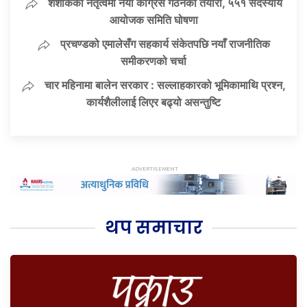
शशांकको नेतृत्वमा नयाँ कांग्रेस गठनको तयारी, ५५१ सदस्यीय
आयोजक समिति घोषणा
प्रचण्डको एमालेसँग सहकार्य संकेतपछि नयाँ राजनीतिक
समीकरणको चर्चा
चार महिनामा बालेन सरकार : सल्लाहकारको भूमिकामाथि प्रश्न,
कार्यशैलीलाई लिएर बढ्यो असन्तुष्टि
थप समाचार