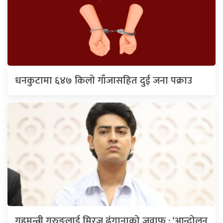
धनकुटामा ६४७ किलो गाँजासहित दुई जना पक्राउ
गृहमन्त्री गुरुङलाई मिरज ढुंगानाको जवाफ : ‘आन्दोलन