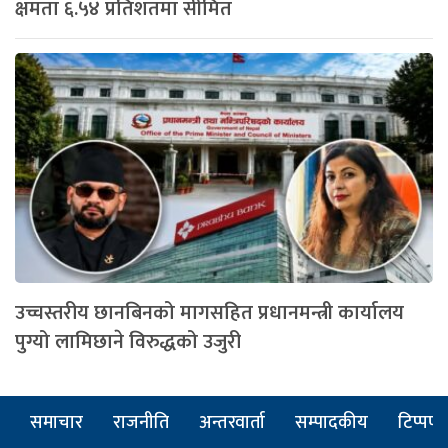
क्षमता ६.५४ प्रतिशतमा सीमित
उच्चस्तरीय छानबिनको मागसहित प्रधानमन्त्री कार्यालय
पुग्यो लामिछाने विरुद्धको उजुरी
समाचार
राजनीति
अन्तरवार्ता
सम्पादकीय
टिप्पणी