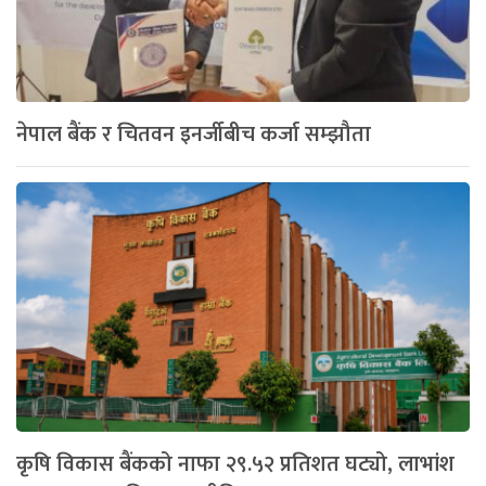
नेपाल बैंक र चितवन इनर्जीबीच कर्जा सम्झौता
कृषि विकास बैंकको नाफा २९.५२ प्रतिशत घट्यो, लाभांश