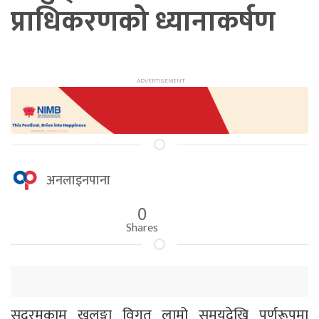
प्राधिकरणको ध्यानाकर्षण
अनलाइनपाना
0
Shares
सदरमुकाम खलङ्गा विगत लामो समयदेखि पूर्णरूपमा