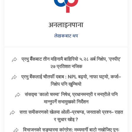
अनलाइनपाना
लेखकबाट थप
प्रभु बैँकबाट तीन महिनामै बाहिरियो ५.२८ अर्ब निक्षेप, ‘एनपीए’
२७ प्रतिशत नजिक
प्रभु बैंकलाई चौतर्फी दबाब : NPL बढ्यो, नाफा घट्यो, कर्जा–
निक्षेप पनि खुम्चियो
संसद्मा ‘कालो चस्मा’ निषेध, प्रधानमन्त्री र मन्त्रीले पनि
मान्नुपर्ने सभामुखको निर्देशन
सत्ता समीकरणको खेलमा ओली–प्रचण्ड, जनताको प्रश्न– राहत
र सुधार खोइ ?
विभाजनको सङ्घारमा कांग्रेस: मध्यमार्गी बाटो नखोजिए पुनः