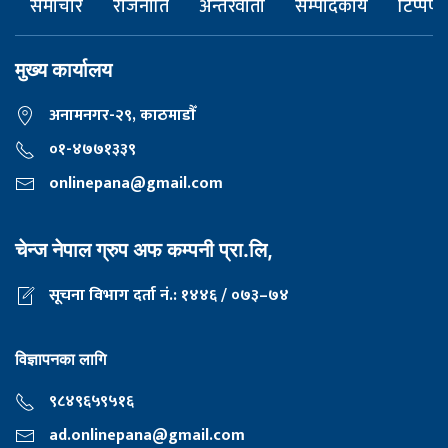
समाचार
राजनीति
अन्तरवार्ता
सम्पादकीय
टिप्पणी
मुख्य कार्यालय
अनामनगर-२९, काठमाडाैँ
०१-४७७१३३९
onlinepana@gmail.com
चेन्ज नेपाल ग्रुप अफ कम्पनी प्रा.लि,
सूचना विभाग दर्ता नं.: १४४६ / ०७३–७४
विज्ञापनका लागि
९८४९६५९५१६
ad.onlinepana@gmail.com