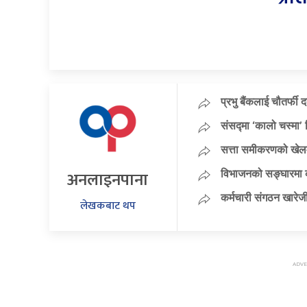
प्रभु बैंकलाई चौतर्फी 
संसद्मा ‘कालो चस्मा’ नि
सत्ता समीकरणको खेलम
अनलाइनपाना
विभाजनको सङ्घारमा कां
कर्मचारी संगठन खारेजी
लेखकबाट थप