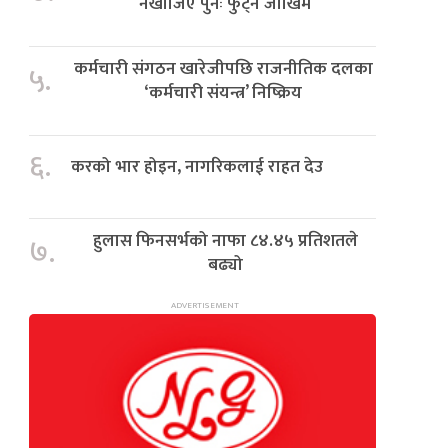
नखोजिए पुनः फुट्ने जोखिम
कर्मचारी संगठन खारेजीपछि राजनीतिक दलका
५.
‘कर्मचारी संयन्त्र’ निष्क्रिय
६.
करको भार होइन, नागरिकलाई राहत देउ
हुलास फिनसर्भको नाफा ८४.४५ प्रतिशतले
७.
बढ्यो