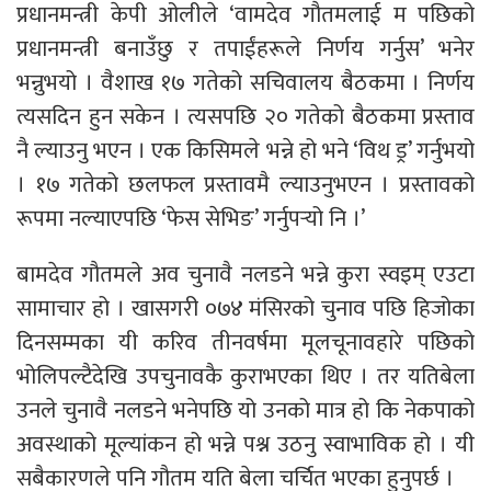
प्रधानमन्त्री केपी ओलीले ‘वामदेव गौतमलाई म पछिको
प्रधानमन्त्री बनाउँछु र तपाईंहरूले निर्णय गर्नुस’ भनेर
भन्नुभयो । वैशाख १७ गतेको सचिवालय बैठकमा । निर्णय
त्यसदिन हुन सकेन । त्यसपछि २० गतेको बैठकमा प्रस्ताव
नै ल्याउनु भएन । एक किसिमले भन्ने हो भने ‘विथ ड्र’ गर्नुभयो
। १७ गतेको छलफल प्रस्तावमै ल्याउनुभएन । प्रस्तावको
रूपमा नल्याएपछि ‘फेस सेभिङ’ गर्नुपर्‍यो नि ।’
बामदेव गौतमले अव चुनावै नलडने भन्ने कुरा स्वइम् एउटा
सामाचार हो । खासगरी ०७४ मंसिरको चुनाव पछि हिजोका
दिनसम्मका यी करिव तीनवर्षमा मूलचूनावहारे पछिको
भोलिपल्टैदेखि उपचुनावकै कुराभएका थिए । तर यतिबेला
उनले चुनावै नलडने भनेपछि यो उनको मात्र हो कि नेकपाको
अवस्थाको मूल्यांकन हो भन्ने पश्न उठनु स्वाभाविक हो । यी
सबैकारणले पनि गौतम यति बेला चर्चित भएका हुनुपर्छ ।