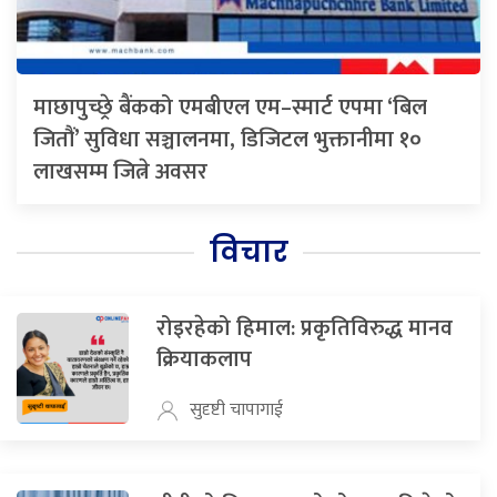
माछापुच्छ्रे बैंकको एमबीएल एम–स्मार्ट एपमा ‘बिल
जितौं’ सुविधा सञ्चालनमा, डिजिटल भुक्तानीमा १०
लाखसम्म जित्ने अवसर
विचार
रोइरहेको हिमाल: प्रकृतिविरुद्ध मानव
क्रियाकलाप
सुदृष्टी चापागाई