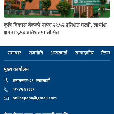
कृषि विकास बैंकको नाफा २९.५२ प्रतिशत घट्यो, लाभांश
क्षमता ६.५४ प्रतिशतमा सीमित
समाचार
राजनीति
अन्तरवार्ता
सम्पादकीय
टिप्पणी
मुख्य कार्यालय
अनामनगर-२९, काठमाडाैँ
०१-४७७१३३९
onlinepana@gmail.com