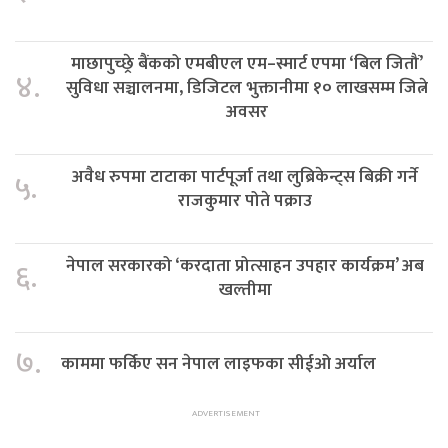
माछापुच्छ्रे बैंकको एमबीएल एम–स्मार्ट एपमा ‘बिल जितौं’
४.
सुविधा सञ्चालनमा, डिजिटल भुक्तानीमा १० लाखसम्म जित्ने
अवसर
अवैध रुपमा टाटाका पार्टपूर्जा तथा लुब्रिकेन्ट्स बिक्री गर्ने
५.
राजकुमार पोते पक्राउ
नेपाल सरकारको ‘करदाता प्रोत्साहन उपहार कार्यक्रम’ अब
६.
खल्तीमा
७.
काममा फर्किए सन नेपाल लाइफका सीईओ अर्याल