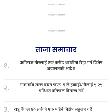
ताजा समाचार
ऋषिराज मोरलाई एक करोड धरौटीमा रिहा गर्न विशेष
१.
अदालतको आदेश
एनएमबि सरल बचत फण्ड–इ ले इकाईधनीलाई ५.२५
२.
प्रतिशत प्रतिफल वितरण गर्ने
३.
राष्ट्र बैंकले ६० अर्बको एक महिने निक्षेप सङ्कलन गर्दै