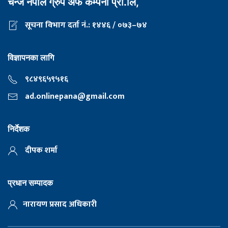
चेन्ज नेपाल ग्रुप अफ कम्पनी प्रा.लि,
सूचना विभाग दर्ता नं.: १४४६ / ०७३–७४
विज्ञापनका लागि
९८४९६५९५१६
ad.onlinepana@gmail.com
निर्देशक
दीपक शर्मा
प्रधान सम्पादक
नारायण प्रसाद अधिकारी