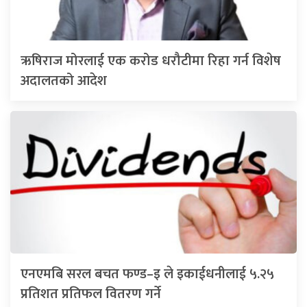
ऋषिराज मोरलाई एक करोड धरौटीमा रिहा गर्न विशेष
अदालतको आदेश
एनएमबि सरल बचत फण्ड–इ ले इकाईधनीलाई ५.२५
प्रतिशत प्रतिफल वितरण गर्ने