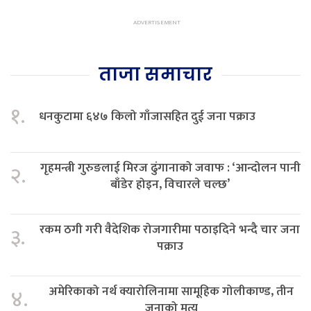
ताजा समाचार
१.
धनकुटामा ६४७ किलो गाँजासहित दुई जना पक्राउ
गृहमन्त्री गुरुङलाई मिरज ढुंगानाको जवाफ : ‘आन्दोलन पानी
२.
बाँडेर होइन, विचारले चल्छ’
रकम ठगी गरी वैदेशिक रोजगारीमा पठाइदिने भन्दै चार जना
३.
पक्राउ
अमेरिकाको नर्थ क्यारोलिनामा सामूहिक गोलीकाण्ड, तीन
४.
जनाको मृत्यु