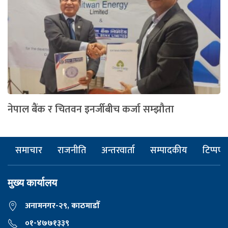
नेपाल बैंक र चितवन इनर्जीबीच कर्जा सम्झौता
समाचार
राजनीति
अन्तरवार्ता
सम्पादकीय
टिप्पणी
मुख्य कार्यालय
अनामनगर-२९, काठमाडाैँ
०१-४७७१३३९