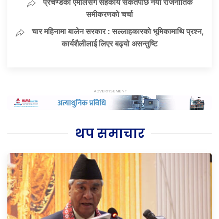
प्रचण्डको एमालेसँग सहकार्य संकेतपछि नयाँ राजनीतिक
समीकरणको चर्चा
चार महिनामा बालेन सरकार : सल्लाहकारको भूमिकामाथि प्रश्न,
कार्यशैलीलाई लिएर बढ्यो असन्तुष्टि
थप समाचार