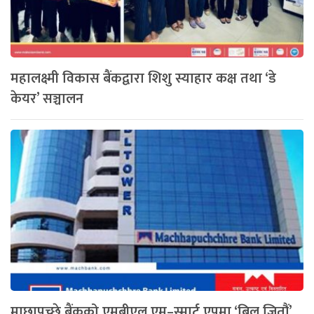
महालक्ष्मी विकास बैंकद्वारा शिशु स्याहार कक्ष तथा ‘डे
केयर’ सञ्चालन
माछापुच्छ्रे बैंकको एमबीएल एम–स्मार्ट एपमा ‘बिल जितौं’