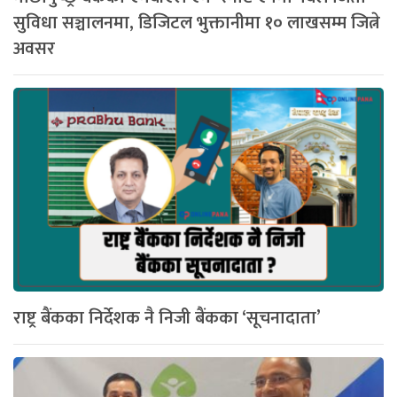
सुविधा सञ्चालनमा, डिजिटल भुक्तानीमा १० लाखसम्म जित्ने
अवसर
राष्ट्र बैंकका निर्देशक नै निजी बैंकका ‘सूचनादाता’