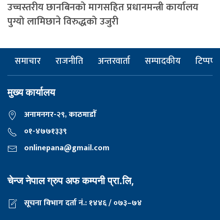
उच्चस्तरीय छानबिनको मागसहित प्रधानमन्त्री कार्यालय
पुग्यो लामिछाने विरुद्धको उजुरी
समाचार
राजनीति
अन्तरवार्ता
सम्पादकीय
टिप्पणी
मुख्य कार्यालय
अनामनगर-२९, काठमाडाैँ
०१-४७७१३३९
onlinepana@gmail.com
चेन्ज नेपाल ग्रुप अफ कम्पनी प्रा.लि,
सूचना विभाग दर्ता नं.: १४४६ / ०७३–७४