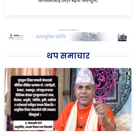
कार्यशैलीलाई लिएर बढ्यो असन्तुष्टि
थप समाचार