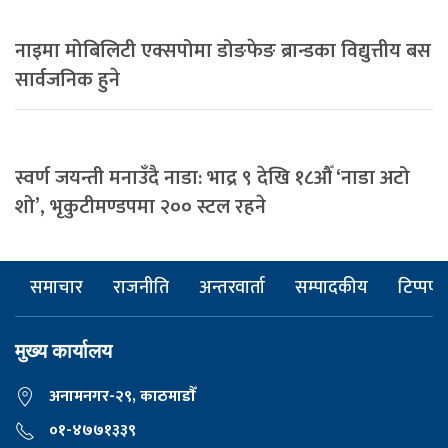
नाइमा मोबिलिटी एक्सपोमा डोङफेङ ब्रान्डका विद्युत्तीय बस
सार्वजनिक हुने
स्वर्ण जयन्ती मनाउँदै नाडा: भाद्र ९ देखि १८औँ ‘नाडा अटो
शो’, भृकुटीमण्डपमा २०० स्टल रहने
समाचार
राजनीति
अन्तरवार्ता
सम्पादकीय
टिप्पणी
मुख्य कार्यालय
अनामनगर-२९, काठमाडाैँ
०१-४७७१३३९