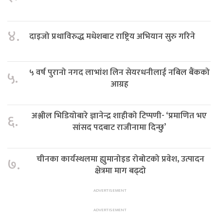
४.
दाइजो प्रथाविरुद्ध मधेशबाट राष्ट्रिय अभियान सुरु गरिने
५ वर्ष पुरानो नगद लाभांश लिन सेयरधनीलाई नबिल बैंकको
५.
आग्रह
अश्लील भिडियोबारे ज्ञानेन्द्र शाहीको टिप्पणी- ‘प्रमाणित भए
६.
सांसद पदबाट राजीनामा दिन्छु’
चीनका कार्यस्थलमा ह्युमानोइड रोबोटको प्रवेश, उत्पादन
७.
क्षेत्रमा माग बढ्दो