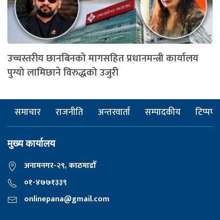
उच्चस्तरीय छानबिनको मागसहित प्रधानमन्त्री कार्यालय
पुग्यो लामिछाने विरुद्धको उजुरी
समाचार
राजनीति
अन्तरवार्ता
सम्पादकीय
टिप्पणी
मुख्य कार्यालय
अनामनगर-२९, काठमाडाैँ
०१-४७७१३३९
onlinepana@gmail.com