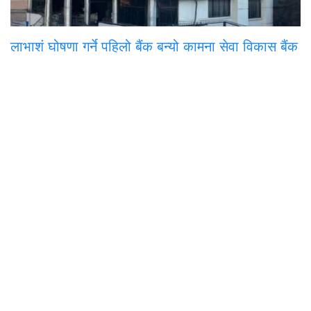
लाभाशं घोषणा गर्ने पहिलो बैंक बन्यो कामना सेवा विकास बैंक
समाचार
राजनीति
अन्तरवार्ता
सम्पादकीय
टिप्पणी
अर्थ
प
मुख्य कार्यालय
अनामनगर-२९, काठमाडाैँ
०१-४७७१३३९
onlinepana@gmail.com