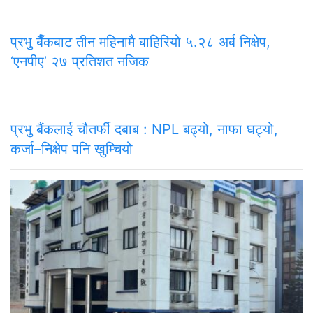
प्रभु बैँकबाट तीन महिनामै बाहिरियो ५.२८ अर्ब निक्षेप,
‘एनपीए’ २७ प्रतिशत नजिक
प्रभु बैंकलाई चौतर्फी दबाब : NPL बढ्यो, नाफा घट्यो,
कर्जा–निक्षेप पनि खुम्चियो