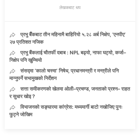
लेखकबाट थप
प्रभु बैँकबाट तीन महिनामै बाहिरियो ५.२८ अर्ब निक्षेप, ‘एनपीए’
२७ प्रतिशत नजिक
प्रभु बैंकलाई चौतर्फी दबाब : NPL बढ्यो, नाफा घट्यो, कर्जा–
निक्षेप पनि खुम्चियो
संसद्मा ‘कालो चस्मा’ निषेध, प्रधानमन्त्री र मन्त्रीले पनि
मान्नुपर्ने सभामुखको निर्देशन
सत्ता समीकरणको खेलमा ओली–प्रचण्ड, जनताको प्रश्न– राहत
र सुधार खोइ ?
विभाजनको सङ्घारमा कांग्रेस: मध्यमार्गी बाटो नखोजिए पुनः
फुट्ने जोखिम