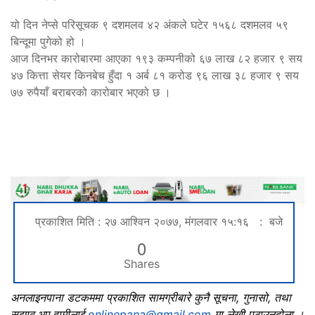
यो दिन नेप्से परिसूचक ९ दशमलव ४२ अंकले घटेर १५६८ दशमलव ५९
बिन्दूमा पुगेको हो ।
आज दिनभर कारोबारमा आएका १९३ कम्पनीको ६७ लाख ८२ हजार ९ सय
४७ कित्ता सेयर किनबेच हुँदा १ अर्ब ८१ करोड ९६ लाख ३८ हजार ९ सय
७७ रुपैयाँ बराबरको कारोबार भएको छ ।
प्रकाशित मिति : २७ आश्विन २०७७, मंगलवार १५:१६ : बजे
0
Shares
अनलाइनपाना डटकममा प्रकाशित सामग्रीबारे कुनै सूचना, गुनासो, तथा
सुझाव भए हामीलाई
onlinepana@gmail.com
मा लेखी पठाउनुहोला ।