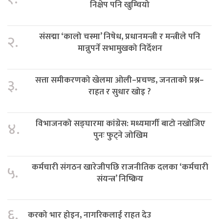
निक्षेप पनि खुम्चियो
संसद्मा ‘कालो चस्मा’ निषेध, प्रधानमन्त्री र मन्त्रीले पनि
२.
मान्नुपर्ने सभामुखको निर्देशन
सत्ता समीकरणको खेलमा ओली–प्रचण्ड, जनताको प्रश्न–
३.
राहत र सुधार खोइ ?
विभाजनको सङ्घारमा कांग्रेस: मध्यमार्गी बाटो नखोजिए
४.
पुनः फुट्ने जोखिम
कर्मचारी संगठन खारेजीपछि राजनीतिक दलका ‘कर्मचारी
५.
संयन्त्र’ निष्क्रिय
६.
करको भार होइन, नागरिकलाई राहत देउ