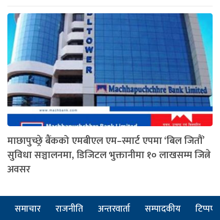
माछापुच्छ्रे बैंकको एमबीएल एम–स्मार्ट एपमा ‘बिल जितौं’
सुविधा सञ्चालनमा, डिजिटल भुक्तानीमा १० लाखसम्म जित्ने
अवसर
समाचार
राजनीति
अन्तरवार्ता
सम्पादकीय
टिप्पणी