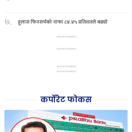
७.
हुलास फिनसर्भको नाफा ८४.४५ प्रतिशतले बढ्यो
कर्पोरेट फोकस