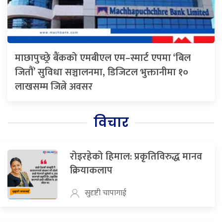
माछापुच्छ्रे बैंकको एमबीएल एम–स्मार्ट एपमा ‘बिल
जितौं’ सुविधा सञ्चालनमा, डिजिटल भुक्तानीमा १०
लाखसम्म जित्ने अवसर
विचार
रोइरहेको हिमाल: प्रकृतिविरुद्ध मानव
क्रियाकलाप
सुदृष्टी चापागाई