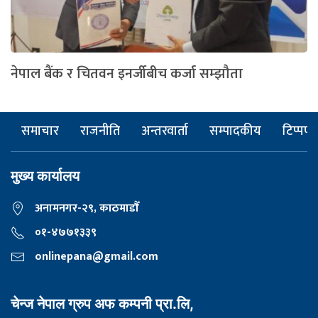
नेपाल बैंक र चितवन इनर्जीबीच कर्जा सम्झौता
समाचार
राजनीति
अन्तरवार्ता
सम्पादकीय
टिप्पणी
मुख्य कार्यालय
अनामनगर-२९, काठमाडाैँ
०१-४७७१३३९
onlinepana@gmail.com
चेन्ज नेपाल ग्रुप अफ कम्पनी प्रा.लि,