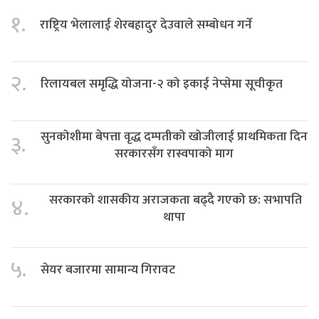
१.
राष्ट्रिय भेलालाई शेरबहादुर देउवाले सम्बोधन गर्ने
२.
रिलायबल समृद्धि योजना-२ को इकाई नेप्सेमा सूचीकृत
सुनकोशीमा बेपत्ता वृद्ध दम्पतीको खोजीलाई प्राथमिकता दिन
३.
सरकारसँग रास्वपाको माग
सरकारको शासकीय अराजकता बढ्दै गएको छ: सभापति
४.
थापा
५.
सेयर बजारमा सामान्य गिरावट