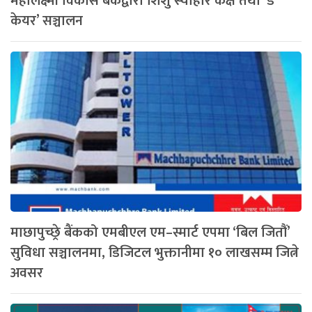
महालक्ष्मी विकास बैंकद्वारा शिशु स्याहार कक्ष तथा ‘डे
केयर’ सञ्चालन
माछापुच्छ्रे बैंकको एमबीएल एम–स्मार्ट एपमा ‘बिल जितौं’
सुविधा सञ्चालनमा, डिजिटल भुक्तानीमा १० लाखसम्म जित्ने
अवसर