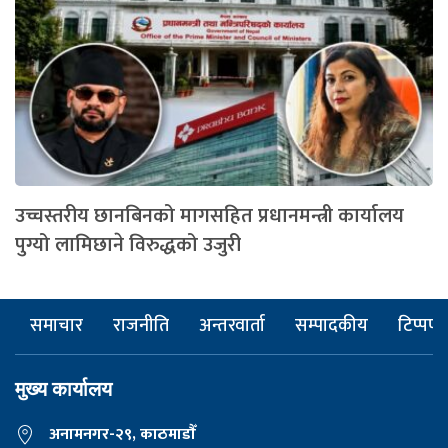
उच्चस्तरीय छानबिनको मागसहित प्रधानमन्त्री कार्यालय
पुग्यो लामिछाने विरुद्धको उजुरी
समाचार
राजनीति
अन्तरवार्ता
सम्पादकीय
टिप्पणी
मुख्य कार्यालय
अनामनगर-२९, काठमाडाैँ