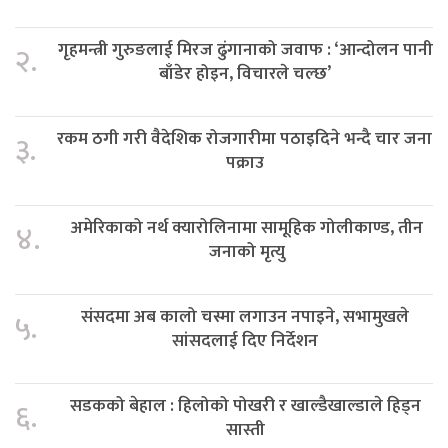
गृहमन्त्री गुरुङलाई मिरज ढुंगानाको जवाफ : ‘आन्दोलन पानी
२.
बाँडेर होइन, विचारले चल्छ’
रकम ठगी गरी वैदेशिक रोजगारीमा पठाइदिने भन्दै चार जना
३.
पक्राउ
अमेरिकाको नर्थ क्यारोलिनामा सामूहिक गोलीकाण्ड, तीन
४.
जनाको मृत्यु
संसदमा अब कालो चस्मा लगाउन नपाइने, सभामुखले
५.
सांसदलाई दिए निर्देशन
सडकको बेहाल : हिलोको पोखरी र खाल्डैखाल्डाले हिड्न
६.
सास्ती