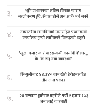
भूमि प्रशासनका जटिल लिखत फाराम
३.
सरलीकरण हुँदै, सेवाग्राहीले अब आफैँ भर्न सक्ने
उच्चस्तरीय छानबिनको मागसहित प्रधानमन्त्री
४.
कार्यालय पुग्यो लामिछाने विरुद्धको उजुरी
‘खुला बजार कारोबारसम्बन्धी कार्यविधि’ लागू,
५.
के–के छन् नयाँ व्यवस्था?
सिन्धुलीबाट ४४.३४० ग्राम खैरो हेरोइनसहित
६.
तीन जना पक्राउ
२४ घण्टामा ट्राफिक प्रहरीले गर्यो १ हजार १७३
७.
जनालाई कारबाही