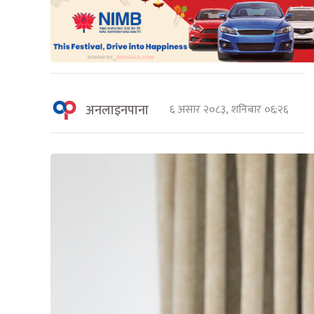
अनलाइनपाना
६ असार २०८३, शनिबार ०६:२६