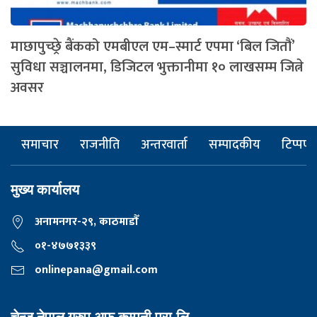
माछापुच्छ्रे बैंकको एमबीएल एम–स्मार्ट एपमा ‘बिल जितौं’
सुविधा सञ्चालनमा, डिजिटल भुक्तानीमा १० लाखसम्म जित्ने
अवसर
समाचार
राजनीति
अन्तरवार्ता
सम्पादकीय
टिप्पणी
मुख्य कार्यालय
अनामनगर-२९, काठमाडाैँ
०१-४७७१३३९
onlinepana@gmail.com