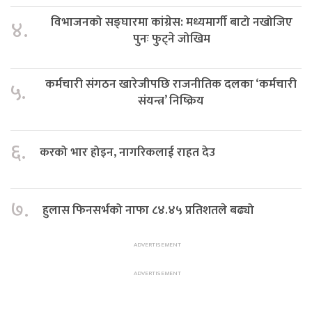
विभाजनको सङ्घारमा कांग्रेस: मध्यमार्गी बाटो नखोजिए
४.
पुनः फुट्ने जोखिम
कर्मचारी संगठन खारेजीपछि राजनीतिक दलका ‘कर्मचारी
५.
संयन्त्र’ निष्क्रिय
६.
करको भार होइन, नागरिकलाई राहत देउ
७.
हुलास फिनसर्भको नाफा ८४.४५ प्रतिशतले बढ्यो