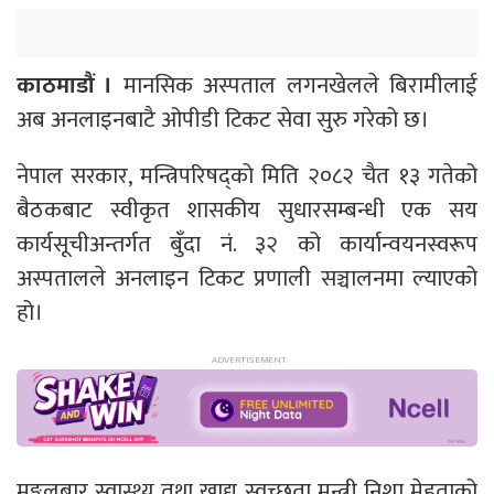
काठमाडौं ।
मानसिक अस्पताल लगनखेलले बिरामीलाई
अब अनलाइनबाटै ओपीडी टिकट सेवा सुरु गरेको छ।
नेपाल सरकार, मन्त्रिपरिषद्को मिति २०८२ चैत १३ गतेको
बैठकबाट स्वीकृत शासकीय सुधारसम्बन्धी एक सय
कार्यसूचीअन्तर्गत बुँदा नं. ३२ को कार्यान्वयनस्वरूप
अस्पतालले अनलाइन टिकट प्रणाली सञ्चालनमा ल्याएको
हो।
मङ्गलबार स्वास्थ्य तथा खाद्य स्वच्छता मन्त्री निशा मेहताको