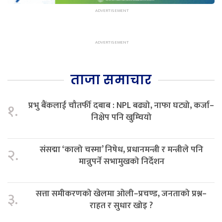
ताजा समाचार
प्रभु बैंकलाई चौतर्फी दबाब : NPL बढ्यो, नाफा घट्यो, कर्जा–
१.
निक्षेप पनि खुम्चियो
संसद्मा ‘कालो चस्मा’ निषेध, प्रधानमन्त्री र मन्त्रीले पनि
२.
मान्नुपर्ने सभामुखको निर्देशन
सत्ता समीकरणको खेलमा ओली–प्रचण्ड, जनताको प्रश्न–
३.
राहत र सुधार खोइ ?