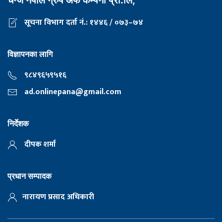
चेन्ज नेपाल ग्रुप अफ कम्पनी प्रा.लि,
सूचना विभाग दर्ता नं.: १४४६ / ०७३–७४
विज्ञापनका लागि
९८४९६५९५१६
ad.onlinepana@gmail.com
निर्देशक
दीपक शर्मा
प्रधान सम्पादक
नारायण प्रसाद अधिकारी