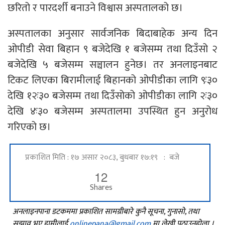
छरितो र पारदर्शी बनाउने विश्वास अस्पतालको छ।
अस्पतालका अनुसार सार्वजनिक बिदाबाहेक अन्य दिन
ओपीडी सेवा बिहान ९ बजेदेखि १ बजेसम्म तथा दिउँसो २
बजेदेखि ५ बजेसम्म सञ्चालन हुनेछ। तर अनलाइनबाट
टिकट लिएका बिरामीलाई बिहानको ओपीडीका लागि ९ः३०
देखि १२ः३० बजेसम्म तथा दिउँसोको ओपीडीका लागि २ः३०
देखि ४ः३० बजेसम्म अस्पतालमा उपस्थित हुन अनुरोध
गरिएको छ।
प्रकाशित मिति : १७ असार २०८३, बुधबार १७:१९ : बजे
12
Shares
अनलाइनपाना डटकममा प्रकाशित सामग्रीबारे कुनै सूचना, गुनासो, तथा
सुझाव भए हामीलाई
onlinepana@gmail.com
मा लेखी पठाउनुहोला ।