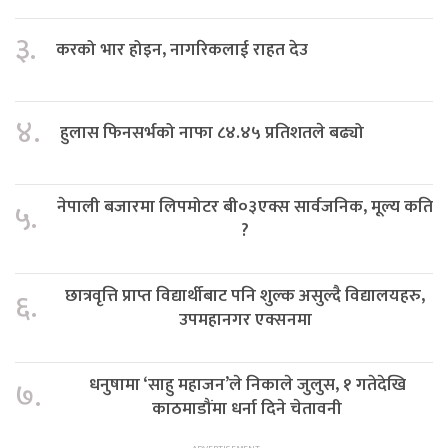
३.
करको भार होइन, नागरिकलाई राहत देउ
४.
हुलास फिनसर्भको नाफा ८४.४५ प्रतिशतले बढ्यो
नेपाली बजारमा लिपमोटर बी०३एक्स सार्वजनिक, मूल्य कति
५.
?
छात्रवृत्ति प्राप्त विद्यार्थीबाट पनि शुल्क असुल्दै विद्यालयहरु,
६.
उपमहानगर एक्सनमा
धनुषामा ‘साहु महाजन’ले निकाले जुलुस, १ गतेदेखि
७.
काठमाडौंमा धर्ना दिने चेतावनी