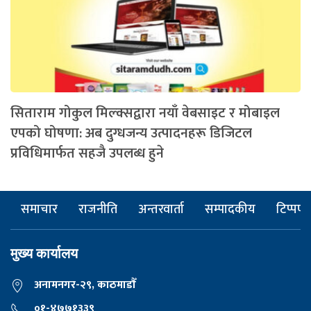
सिताराम गोकुल मिल्क्सद्वारा नयाँ वेबसाइट र मोबाइल
एपको घोषणा: अब दुग्धजन्य उत्पादनहरू डिजिटल
प्रविधिमार्फत सहजै उपलब्ध हुने
समाचार
राजनीति
अन्तरवार्ता
सम्पादकीय
टिप्पणी
मुख्य कार्यालय
अनामनगर-२९, काठमाडाैँ
०१-४७७१३३९