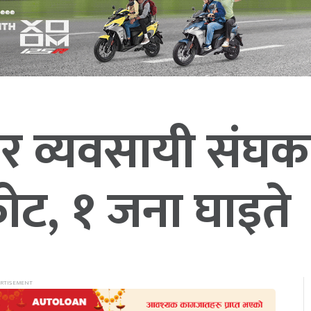
र व्यवसायी संघका
ोट, १ जना घाइते