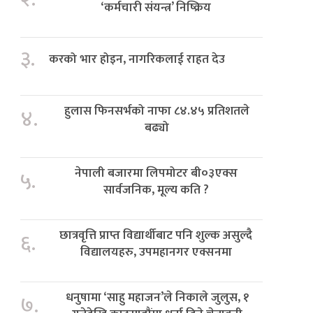
‘कर्मचारी संयन्त्र’ निष्क्रिय
३.
करको भार होइन, नागरिकलाई राहत देउ
हुलास फिनसर्भको नाफा ८४.४५ प्रतिशतले
४.
बढ्यो
नेपाली बजारमा लिपमोटर बी०३एक्स
५.
सार्वजनिक, मूल्य कति ?
छात्रवृत्ति प्राप्त विद्यार्थीबाट पनि शुल्क असुल्दै
६.
विद्यालयहरु, उपमहानगर एक्सनमा
धनुषामा ‘साहु महाजन’ले निकाले जुलुस, १
७.