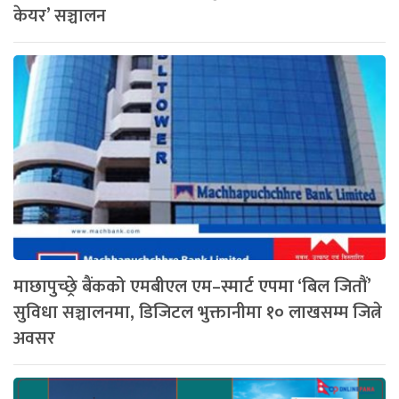
केयर’ सञ्चालन
माछापुच्छ्रे बैंकको एमबीएल एम–स्मार्ट एपमा ‘बिल जितौं’
सुविधा सञ्चालनमा, डिजिटल भुक्तानीमा १० लाखसम्म जित्ने
अवसर