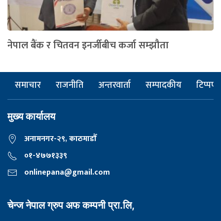
नेपाल बैंक र चितवन इनर्जीबीच कर्जा सम्झौता
समाचार
राजनीति
अन्तरवार्ता
सम्पादकीय
टिप्पणी
मुख्य कार्यालय
अनामनगर-२९, काठमाडाैँ
०१-४७७१३३९
onlinepana@gmail.com
चेन्ज नेपाल ग्रुप अफ कम्पनी प्रा.लि,