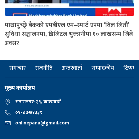
माछापुच्छ्रे बैंकको एमबीएल एम–स्मार्ट एपमा ‘बिल जितौं’
सुविधा सञ्चालनमा, डिजिटल भुक्तानीमा १० लाखसम्म जित्ने
अवसर
समाचार
राजनीति
अन्तरवार्ता
सम्पादकीय
टिप्पणी
मुख्य कार्यालय
अनामनगर-२९, काठमाडाैँ
०१-४७७१३३९
onlinepana@gmail.com