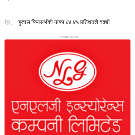
७.
हुलास फिनसर्भको नाफा ८४.४५ प्रतिशतले बढ्यो