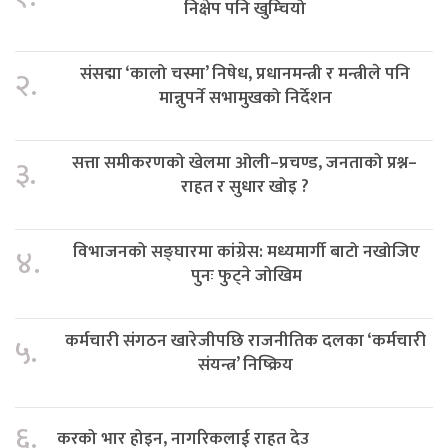
निक्षेप पनि खुम्चियो
संसद्मा ‘कालो चस्मा’ निषेध, प्रधानमन्त्री र मन्त्रीले पनि
२.
मान्नुपर्ने सभामुखको निर्देशन
सत्ता समीकरणको खेलमा ओली–प्रचण्ड, जनताको प्रश्न–
३.
राहत र सुधार खोइ ?
विभाजनको सङ्घारमा कांग्रेस: मध्यमार्गी बाटो नखोजिए
४.
पुनः फुट्ने जोखिम
कर्मचारी संगठन खारेजीपछि राजनीतिक दलका ‘कर्मचारी
५.
संयन्त्र’ निष्क्रिय
६.
करको भार होइन, नागरिकलाई राहत देउ