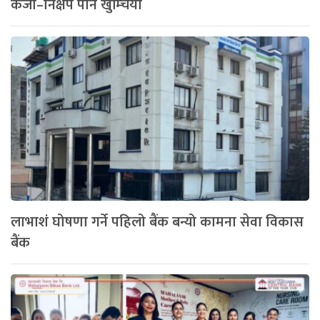
कर्जा–निक्षेप पनि खुम्चियो
लाभाशं घोषणा गर्ने पहिलो बैंक बन्यो कामना सेवा विकास
बैंक