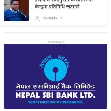
प्रलोपाले समानुपातिक मतगणना
केन्द्रमा प्रतिनिधि खटाउने
अनलाइनपाना