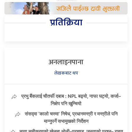
प्रतिक्रिया
अनलाइनपाना
लेखकबाट थप
प्रभु बैंकलाई चौतर्फी दबाब : NPL बढ्यो, नाफा घट्यो, कर्जा–
निक्षेप पनि खुम्चियो
संसद्मा ‘कालो चस्मा’ निषेध, प्रधानमन्त्री र मन्त्रीले पनि
मान्नुपर्ने सभामुखको निर्देशन
सत्ता समीकरणको खेलमा ओली–प्रचण्ड, जनताको प्रश्न– राहत