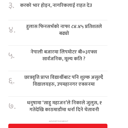
३.
करको भार होइन, नागरिकलाई राहत देउ
हुलास फिनसर्भको नाफा ८४.४५ प्रतिशतले
४.
बढ्यो
नेपाली बजारमा लिपमोटर बी०३एक्स
५.
सार्वजनिक, मूल्य कति ?
छात्रवृत्ति प्राप्त विद्यार्थीबाट पनि शुल्क असुल्दै
६.
विद्यालयहरु, उपमहानगर एक्सनमा
धनुषामा ‘साहु महाजन’ले निकाले जुलुस, १
७.
गतेदेखि काठमाडौंमा धर्ना दिने चेतावनी