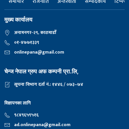
समाचार
राजनीति
अन्तरवार्ता
सम्पादकीय
टिप्पणी
मुख्य कार्यालय
अनामनगर-२९, काठमाडाैँ
०१-४७७१३३९
onlinepana@gmail.com
चेन्ज नेपाल ग्रुप अफ कम्पनी प्रा.लि,
सूचना विभाग दर्ता नं.: १४४६ / ०७३–७४
विज्ञापनका लागि
९८४९६५९५१६
ad.onlinepana@gmail.com