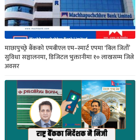
माछापुच्छ्रे बैंकको एमबीएल एम–स्मार्ट एपमा ‘बिल जितौं’
सुविधा सञ्चालनमा, डिजिटल भुक्तानीमा १० लाखसम्म जित्ने
अवसर