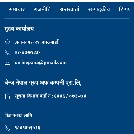
समाचार
राजनीति
अन्तरवार्ता
सम्पादकीय
टिप्पणी
मुख्य कार्यालय
अनामनगर-२९, काठमाडाैँ
०१-४७७१३३९
onlinepana@gmail.com
चेन्ज नेपाल ग्रुप अफ कम्पनी प्रा.लि,
सूचना विभाग दर्ता नं.: १४४६ / ०७३–७४
विज्ञापनका लागि
९८४९६५९५१६