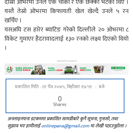
दोस्रो ओभरमा उनले एक चौका र एक छक्का भेटेका थिए ।
यस्तै तेस्रो ओभरमा किफायती खेल खेल्दै उनले ५ रन
खर्चिए ।
यसअघि टस हारेर ब्याटिङ गरेको दिल्लीले २० ओभरमा ८
विकेट गुमाएर हैदरावादलाई १३० रनको लक्ष्य दिएको थियो
।
प्रकाशित मिति : २१ चैत्र २०७५, बिहीबार १७:५९ : बजे
0
Shares
अनलाइनपाना डटकममा प्रकाशित सामग्रीबारे कुनै सूचना, गुनासो, तथा
सुझाव भए हामीलाई
onlinepana@gmail.com
मा लेखी पठाउनुहोला ।