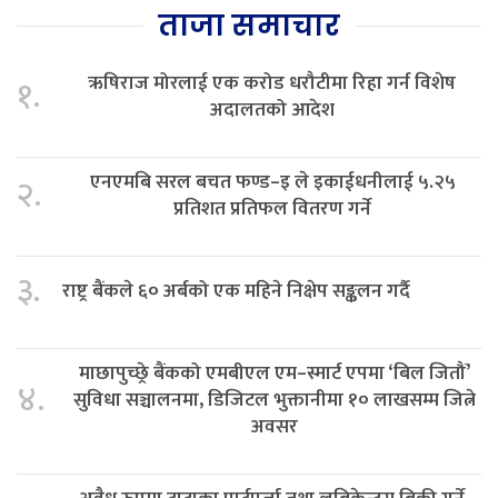
ताजा समाचार
ऋषिराज मोरलाई एक करोड धरौटीमा रिहा गर्न विशेष
१.
अदालतको आदेश
एनएमबि सरल बचत फण्ड–इ ले इकाईधनीलाई ५.२५
२.
प्रतिशत प्रतिफल वितरण गर्ने
३.
राष्ट्र बैंकले ६० अर्बको एक महिने निक्षेप सङ्कलन गर्दै
माछापुच्छ्रे बैंकको एमबीएल एम–स्मार्ट एपमा ‘बिल जितौं’
४.
सुविधा सञ्चालनमा, डिजिटल भुक्तानीमा १० लाखसम्म जित्ने
अवसर