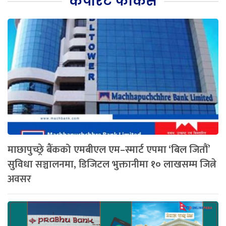
कर्पोरेट फोकस
माछापुच्छ्रे बैंकको एमबीएल एम–स्मार्ट एपमा ‘बिल जितौं’
सुविधा सञ्चालनमा, डिजिटल भुक्तानीमा १० लाखसम्म जित्ने
अवसर