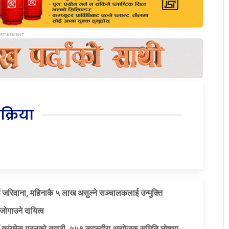
िक्रिया
 जरिवाना, महिनाकै ५ लाख असुल्ने सञ्चालकलाई उन्मुक्ति
जोगाउने दायित्व
याँ कांग्रेस गठनको तयारी, ५५१ सदस्यीय आयोजक समिति घोषणा