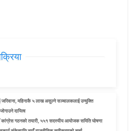
िक्रिया
 जरिवाना, महिनाकै ५ लाख असुल्ने सञ्चालकलाई उन्मुक्ति
जोगाउने दायित्व
याँ कांग्रेस गठनको तयारी, ५५१ सदस्यीय आयोजक समिति घोषणा
सहकार्य संकेतपछि नयाँ राजनीतिक समीकरणको चर्चा