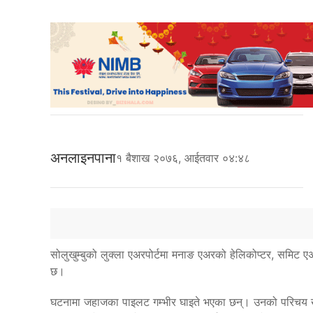
अनलाइनपाना
१ बैशाख २०७६, आईतवार ०४:४८
सोलुखुम्बुको लुक्ला एअरपोर्टमा मनाङ एअरको हेलिकोप्टर, समि
छ।
घटनामा जहाजका पाइलट गम्भीर घाइते भएका छन्। उनको परिचय खु