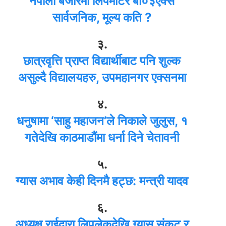
नेपाली बजारमा लिपमोटर बी०३एक्स
सार्वजनिक, मूल्य कति ?
३.
छात्रवृत्ति प्राप्त विद्यार्थीबाट पनि शुल्क
असुल्दै विद्यालयहरु, उपमहानगर एक्सनमा
४.
धनुषामा ‘साहु महाजन’ले निकाले जुलुस, १
गतेदेखि काठमाडौंमा धर्ना दिने चेतावनी
५.
ग्यास अभाव केही दिनमै हट्छ: मन्त्री यादव
६.
अध्यक्ष राईद्वारा लिपुलेकदेखि ग्यास संकट र