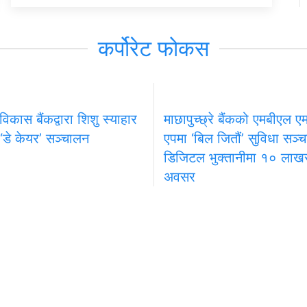
कर्पोरेट फोकस
 विकास बैंकद्वारा शिशु स्याहार
माछापुच्छ्रे बैंकको एमबीएल एम–
 ‘डे केयर’ सञ्चालन
एपमा ‘बिल जितौं’ सुविधा सञ्
डिजिटल भुक्तानीमा १० लाखसम
अवसर
प्रदेश
खेलकुद
मनोरञ्जन
विज्ञापनका लागि
निर्देशक
 कम्पनी