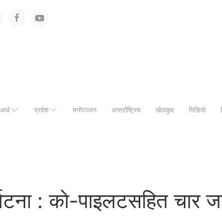
अर्थ
प्रदेश
मनोरञ्जन
अन्तर्राष्ट्रिय
खेलकुद
भिडियो
्घटना : काे-पाइलटसहित चार जना