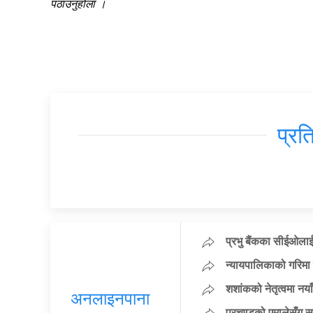
पठाउनुहोला ।
प्रत
प्रभु बैंकका सीईओलाई
न्यायपालिकाको गरिमा 
शशांकको नेतृत्वमा न
अनलाइनपाना
प्रचण्डको एमालेसँग 