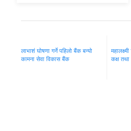
लाभाशं घोषणा गर्ने पहिलो बैंक बन्यो
महालक्ष्मी
कामना सेवा विकास बैंक
कक्ष तथा
समाचार
राजनीति
अन्तरवार्ता
सम्पादकीय
टिप्पणी
अर्थ
मुख्य कार्यालय
चेन्ज नेपाल ग्रुप अफ