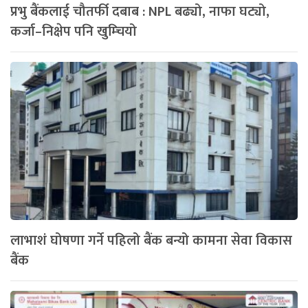
प्रभु बैंकलाई चौतर्फी दबाब : NPL बढ्यो, नाफा घट्यो,
कर्जा–निक्षेप पनि खुम्चियो
लाभाशं घोषणा गर्ने पहिलो बैंक बन्यो कामना सेवा विकास
बैंक