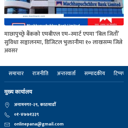
माछापुच्छ्रे बैंकको एमबीएल एम–स्मार्ट एपमा ‘बिल जितौं’
सुविधा सञ्चालनमा, डिजिटल भुक्तानीमा १० लाखसम्म जित्ने
अवसर
समाचार
राजनीति
अन्तरवार्ता
सम्पादकीय
टिप्पणी
मुख्य कार्यालय
अनामनगर-२९, काठमाडाैँ
०१-४७७१३३९
onlinepana@gmail.com