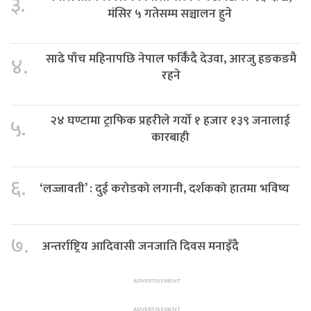
३.
मंसिर ५ गतेसम्म सञ्चालन हुने
साढे पाँच महिनापछि नेपाल फर्किँदै देउवा, आरजु हङकङमै
४.
रहने
२४ घण्टामा ट्राफिक प्रहरीले गर्यो १ हजार १३९ जनालाई
५.
कारबाही
६.
‘लज्जावती’ : दुई करोडको लगानी, दर्शकको हातमा भविष्य
७.
अन्तर्राष्ट्रिय आदिवासी जनजाति दिवस मनाइँदै