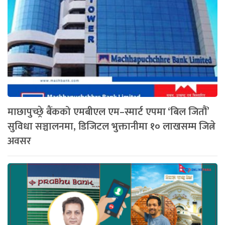
माछापुच्छ्रे बैंकको एमबीएल एम–स्मार्ट एपमा ‘बिल जितौं’
सुविधा सञ्चालनमा, डिजिटल भुक्तानीमा १० लाखसम्म जित्ने
अवसर