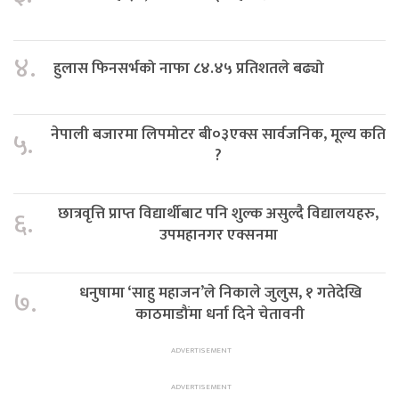
४.
हुलास फिनसर्भको नाफा ८४.४५ प्रतिशतले बढ्यो
नेपाली बजारमा लिपमोटर बी०३एक्स सार्वजनिक, मूल्य कति
५.
?
छात्रवृत्ति प्राप्त विद्यार्थीबाट पनि शुल्क असुल्दै विद्यालयहरु,
६.
उपमहानगर एक्सनमा
धनुषामा ‘साहु महाजन’ले निकाले जुलुस, १ गतेदेखि
७.
काठमाडौंमा धर्ना दिने चेतावनी