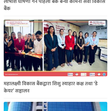
लाभाशं घोषणा गर्ने पहिलो बैंक बन्यो कामना सेवा विकास
बैंक
महालक्ष्मी विकास बैंकद्वारा शिशु स्याहार कक्ष तथा ‘डे
केयर’ सञ्चालन