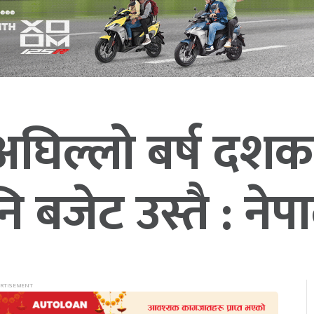
ल्लो बर्ष दशककै 
ि बजेट उस्तै : नेपा