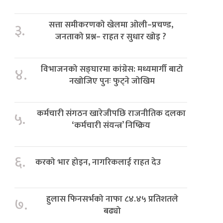
सत्ता समीकरणको खेलमा ओली–प्रचण्ड,
३.
जनताको प्रश्न– राहत र सुधार खोइ ?
विभाजनको सङ्घारमा कांग्रेस: मध्यमार्गी बाटो
४.
नखोजिए पुनः फुट्ने जोखिम
कर्मचारी संगठन खारेजीपछि राजनीतिक दलका
५.
‘कर्मचारी संयन्त्र’ निष्क्रिय
६.
करको भार होइन, नागरिकलाई राहत देउ
हुलास फिनसर्भको नाफा ८४.४५ प्रतिशतले
७.
बढ्यो