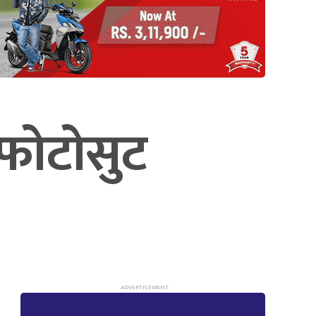
र फोटोसुट