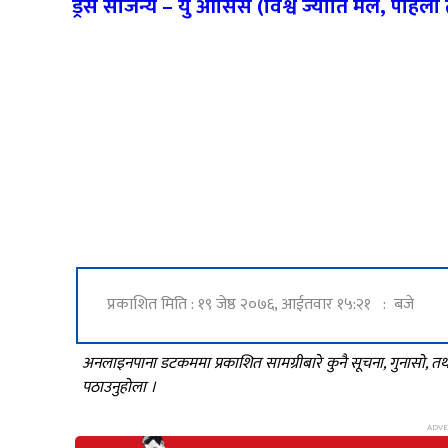
ड्रेस सौजन्य – यु ओसिस (विश्व ज्योति मल, पहिल
प्रकाशित मिति : १९ जेष्ठ २०७६, आईतवार १५:२१ : बजे
अनलाइनपाना डटकममा प्रकाशित सामग्रीबारे कुनै सूचना, गुनासो, 
पठाउनुहोला ।