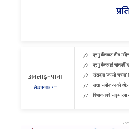
प्रत
प्रभु बैँकबाट तीन महि
प्रभु बैंकलाई चौतर्फी 
अनलाइनपाना
संसद्मा ‘कालो चस्मा’ नि
सत्ता समीकरणको खेलम
लेखकबाट थप
विभाजनको सङ्घारमा कां