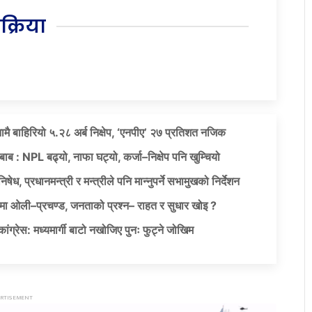
िक्रिया
नामै बाहिरियो ५.२८ अर्ब निक्षेप, ‘एनपीए’ २७ प्रतिशत नजिक
दबाब : NPL बढ्यो, नाफा घट्यो, कर्जा–निक्षेप पनि खुम्चियो
षेध, प्रधानमन्त्री र मन्त्रीले पनि मान्नुपर्ने सभामुखको निर्देशन
ा ओली–प्रचण्ड, जनताको प्रश्न– राहत र सुधार खोइ ?
ग्रेस: मध्यमार्गी बाटो नखोजिए पुनः फुट्ने जोखिम