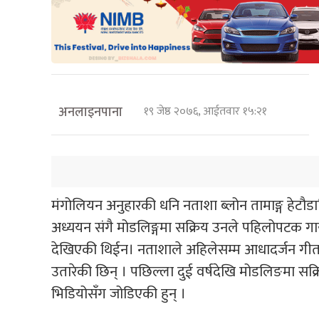
अनलाइनपाना
१९ जेष्ठ २०७६, आईतवार १५:२१
मंगोलियन अनुहारकी धनि नताशा ब्लोन तामाङ्ग हेटौडाक
अध्ययन संगै मोडलिङ्गमा सक्रिय उनले पहिलोपटक गाय
देखिएकी थिईन। नताशाले अहिलेसम्म आधादर्जन गी
उतारेकी छिन् । पछिल्ला दुई वर्षदेखि मोडलिङमा सक्रिय
भिडियोसँग जोडिएकी हुन् ।