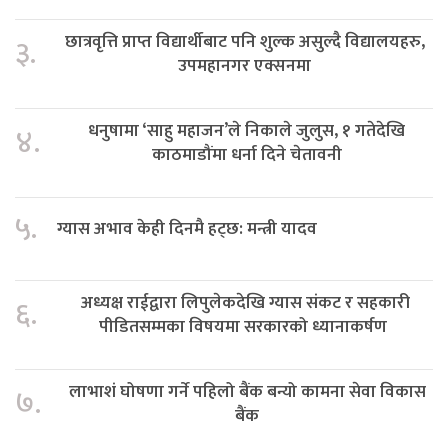
छात्रवृत्ति प्राप्त विद्यार्थीबाट पनि शुल्क असुल्दै विद्यालयहरु,
३.
उपमहानगर एक्सनमा
धनुषामा ‘साहु महाजन’ले निकाले जुलुस, १ गतेदेखि
४.
काठमाडौंमा धर्ना दिने चेतावनी
५.
ग्यास अभाव केही दिनमै हट्छ: मन्त्री यादव
अध्यक्ष राईद्वारा लिपुलेकदेखि ग्यास संकट र सहकारी
६.
पीडितसम्मका विषयमा सरकारको ध्यानाकर्षण
लाभाशं घोषणा गर्ने पहिलो बैंक बन्यो कामना सेवा विकास
७.
बैंक