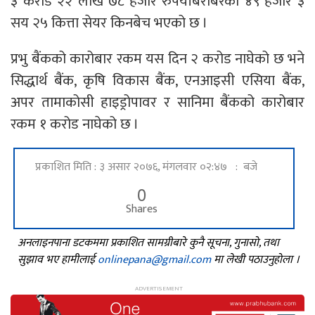
३ करोड २२ लाख ७८ हजार रुपैयाँबराबरको ४९ हजार ३
सय २५ कित्ता सेयर किनबेच भएको छ ।
प्रभु बैंकको कारोबार रकम यस दिन २ करोड नाघेको छ भने
सिद्धार्थ बैंक, कृषि विकास बैंक, एनआइसी एसिया बैंक,
अपर तामाकोसी हाइड्रोपावर र सानिमा बैंकको कारोबार
रकम १ करोड नाघेको छ ।
प्रकाशित मिति : ३ असार २०७६, मंगलवार ०२:४७ : बजे
0
Shares
अनलाइनपाना डटकममा प्रकाशित सामग्रीबारे कुनै सूचना, गुनासो, तथा
सुझाव भए हामीलाई
onlinepana@gmail.com
मा लेखी पठाउनुहोला ।