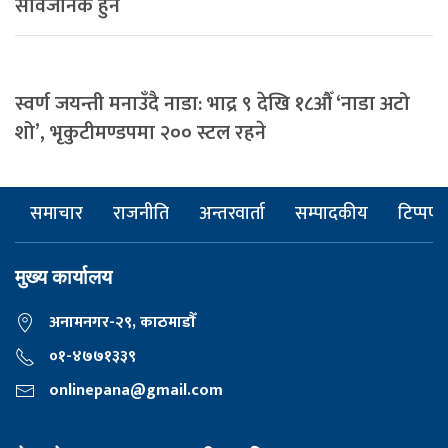
सार्वजनिक हुने
स्वर्ण जयन्ती मनाउँदै नाडा: भाद्र ९ देखि १८औँ ‘नाडा अटो
शो’, भृकुटीमण्डपमा २०० स्टल रहने
समाचार
राजनीति
अन्तरवार्ता
सम्पादकीय
टिप्पणी
मुख्य कार्यालय
अनामनगर-२९, काठमाडाैँ
०१-४७७१३३९
onlinepana@gmail.com