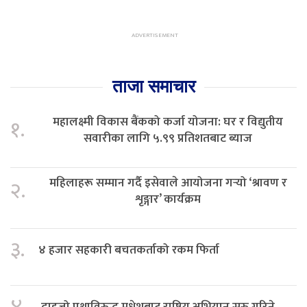
ताजा समाचार
महालक्ष्मी विकास बैंकको कर्जा योजना: घर र विद्युतीय
१.
सवारीका लागि ५.९९ प्रतिशतबाट ब्याज
महिलाहरू सम्मान गर्दै इसेवाले आयोजना गर्‍यो ‘श्रावण र
२.
शृङ्गार’ कार्यक्रम
३.
४ हजार सहकारी बचतकर्ताको रकम फिर्ता
दाइजो प्रथाविरुद्ध मधेशबाट राष्ट्रिय अभियान सुरु गरिने