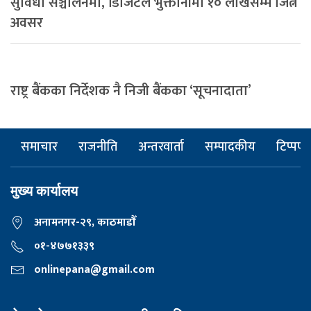
सुविधा सञ्चालनमा, डिजिटल भुक्तानीमा १० लाखसम्म जित्ने
अवसर
राष्ट्र बैंकका निर्देशक नै निजी बैंकका ‘सूचनादाता’
समाचार
राजनीति
अन्तरवार्ता
सम्पादकीय
टिप्पणी
मुख्य कार्यालय
अनामनगर-२९, काठमाडाैँ
०१-४७७१३३९
onlinepana@gmail.com