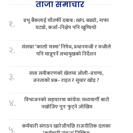
ताजा समाचार
प्रभु बैंकलाई चौतर्फी दबाब : NPL बढ्यो, नाफा
१.
घट्यो, कर्जा–निक्षेप पनि खुम्चियो
संसद्मा ‘कालो चस्मा’ निषेध, प्रधानमन्त्री र मन्त्रीले
२.
पनि मान्नुपर्ने सभामुखको निर्देशन
सत्ता समीकरणको खेलमा ओली–प्रचण्ड,
३.
जनताको प्रश्न– राहत र सुधार खोइ ?
विभाजनको सङ्घारमा कांग्रेस: मध्यमार्गी बाटो
४.
नखोजिए पुनः फुट्ने जोखिम
कर्मचारी संगठन खारेजीपछि राजनीतिक दलका
५.