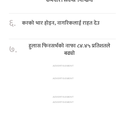
‘कर्मचारी संयन्त्र’ निष्क्रिय
६.
करको भार होइन, नागरिकलाई राहत देउ
हुलास फिनसर्भको नाफा ८४.४५ प्रतिशतले
७.
बढ्यो