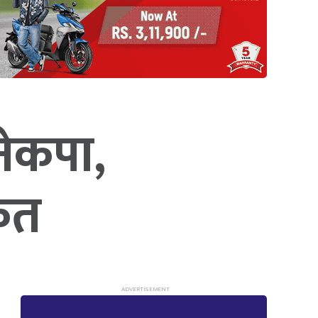
 नेकपा,
कित